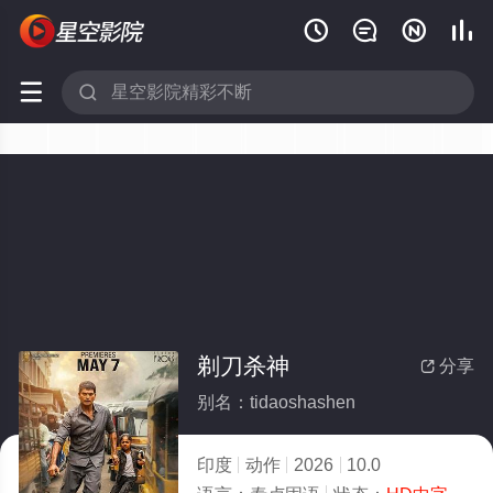






剃刀杀神
分享

别名：tidaoshashen
印度
动作
2026
10.0