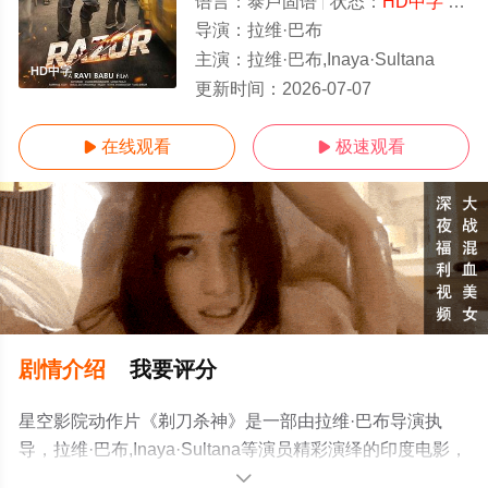
语言：
泰卢固语
状态：
HD中字
- 高清免费在线观看
导演：
拉维·巴布
主演：
拉维·巴布,Inaya·Sultana
HD中字
更新时间：
2026-07-07
在线观看
极速观看


剧情介绍
我要评分
星空影院动作片《剃刀杀神》是一部由拉维·巴布导演执
导，拉维·巴布,Inaya·Sultana等演员精彩演绎的印度电影，
手机免费在线观看高清未删减完整版电影大全就上星空电
