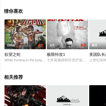
影网，更多相关信息可移步至豆瓣电影、电视猫或剧情网
等平台了解。
猜你喜欢
4.0
9.0
已完结
正片
超清
欲望之蛇
极限特攻1
美国队长
While hunting in the jungle, one day, Vijay save the life of a
七年前秦帅和百灵护送古董“乾坤盒”
上世纪4
相关推荐