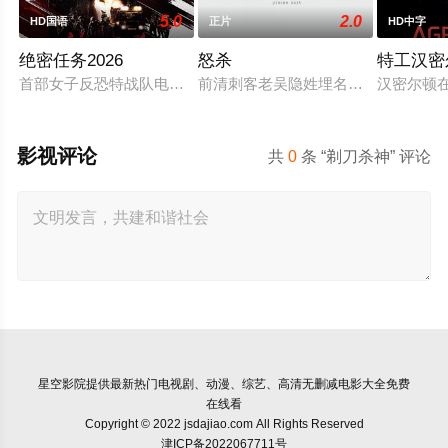
5.0
2.0
HD国语
正片
HD中字
绝密任务2026
怒杀
特工汉密
首部女子反恐特战队电影，面对恐怖主义恶势力，“最飒女子反恐
前清刺客老吴隐姓埋名于药铺，却为
汉密尔顿
影视评论
共
0
条 “剃刀杀神” 评论
星空影院
提供最新热门电视剧、动漫、综艺、高清无删减电影大全免费
在线看
Copyright © 2022 jsdajiao.com All Rights Reserved
津ICP备2022067711号