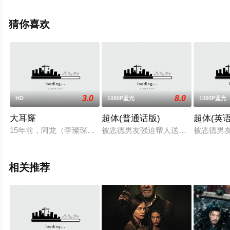
影，手机免费在线观看高清未删减完整版电影大全就上星
空电影网，更多相关信息可移步至豆瓣电影、电视猫或剧
猜你喜欢
情网等平台了解。
3.0
8.0
HD
1080P蓝光
1080P蓝光
大耳窿
超体(普通话版)
超体(英语
15年前，阿龙（李璨琛饰）父因母亲珊姐（吕珊饰）烂赌向大耳
被恶德男友强迫帮人送货的年轻女子露
被恶德男
相关推荐