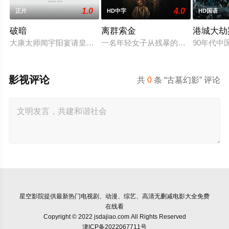
1.0
4.0
正片
HD中字
HD国语
破暗
离群索金
港城大劫
大康太师闻宇阳宴请皇上义子神策府神威将军冷啸天，席间告知
一名年轻女子从残暴的亡命团伙手中
90年代
影视评论
共
0
条 “古墓幻影” 评论
星空影院
提供最新热门电视剧、动漫、综艺、高清无删减电影大全免费
在线看
Copyright © 2022 jsdajiao.com All Rights Reserved
津ICP备2022067711号