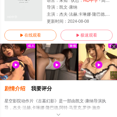
语言：
未知
状态：
HD中字
- 高清免费在线观看
导演：
凯文·康纳
主演：
杰夫·法赫,卡琳娜·隆巴德,阿特·马里克,罗伊·施奈德,Tony,Mus
HD中字
更新时间：
2024-08-08
在线观看
极速观看


剧情介绍
我要评分
星空影院动作片《古墓幻影》是一部由凯文·康纳导演执
导，杰夫·法赫,卡琳娜·隆巴德,阿特·马里克,罗伊·施奈
德,Tony,Musante,Katrina,Gibson等演员精彩演绎的美国电
