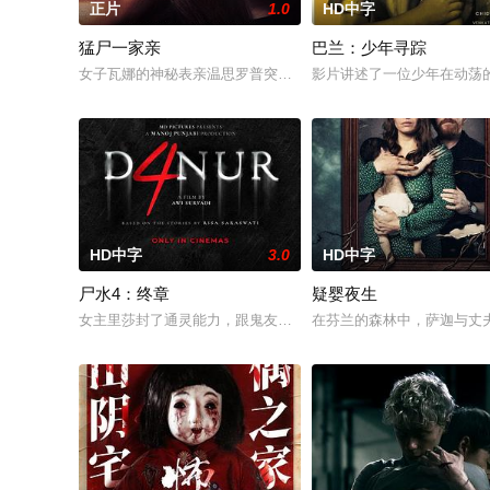
正片
1.0
HD中字
猛尸一家亲
巴兰：少年寻踪
女子瓦娜的神秘表亲温思罗普突然仓皇登门，身后还跟着一个来
影片讲述了一位少年在动荡
HD中字
3.0
HD中字
尸水4：终章
疑婴夜生
女主里莎封了通灵能力，跟鬼友断联多年，就想安安稳稳陪妹妹
在芬兰的森林中，萨迦与丈