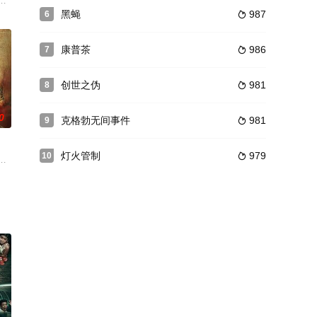
和汤米是四个即将毕业的大学生，
事。
惨祸
黑蝇
987
6

康普茶
986
7

创世之伪
981
8

0
克格勃无间事件
981
9

灯火管制
979
10

阶段，更多消息敬请期待。故事发生在一个被诅咒的矿井中，日本士兵与
北方执法者博·里芬与受折磨的前邦联成员科迪·帕纳姆联手 吃了追踪器。他们