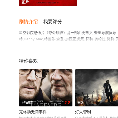
正片
剧情介绍
我要评分
星空影院恐怖片《夺命航班》是一部由史蒂文·奎里导演执导，维
特,Danny·Mac,特蕾莎·森登·加西亚,戴恩·怀特·奥哈拉,莫莉·贝尔·赖特,An
演员精彩演绎的美国电影，手机免费在线观看高清未删减完
情网等平台了解。
猜你喜欢
已完结
5.0
HD
克格勃无间事件
灯火管制