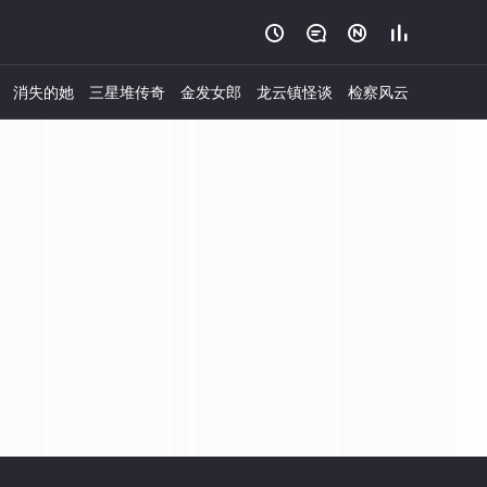




消失的她
三星堆传奇
金发女郎
龙云镇怪谈
检察风云