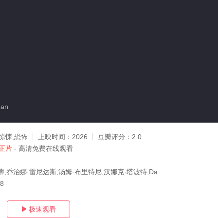
an
惊悚,恐怖
上映时间：
2026
豆瓣评分：
2.0
正片
- 高清免费在线观看
,乔治娜·雷尼达斯,汤姆·布里特尼,汉娜克·塔波特,Da
08
极速观看
