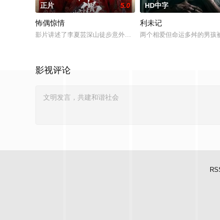
正片
5.0
HD中字
怖偶惊情
利未记
影片讲述了李夏芸深山徒步意外坠崖后闯入隐秘古宅求救，得男
两个相爱但命运多舛的男孩
影视评论
RS