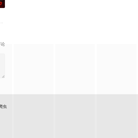
0
—的样子出现。
为她得知了哥哥马修神秘死亡的消息。萨姆与她体贴的丈夫布雷迪、关系
who enter a cash-prize enduranc
评论
爬虫