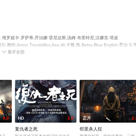
罗妮卡·罗萨蒂,乔治娜·雷尼达斯,汤姆·布里特尼,汉娜克·塔波
ton·Trendafilov,Asa·Ali,卡雅·陈,Betsy-Blue·English,乔治·S·
展开全部
整版电影大全就上星空电影网，更多相关信息可移步至豆瓣电影、电视猫

4.0
HD
3.0
正片
2.
复仇者之死
邻里杀人狂