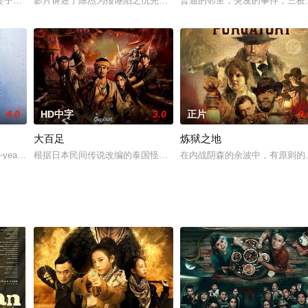
述前苏联克格勃叛逃者弗拉基米尔与法国情报人员合作，成为前苏联解体的诱
妻子茱莉亚来到纽约附近偏远的小镇开始新的生活。克里斯汀、丹尼尔、赫尔登
影片讲述了陈杰为报诬陷之仇先后将曾陷害自己的四位警察杀死的故
普通的邻里，突发的事件，三桩
4.0
HD中字
3.0
正片
9.
大百足
炼狱之地
剩下大别墅和大把钞票，自然的她有她的活动天地，追求她的人一大堆，有花
5-year-old Robin, a virtuoso pian
根据日本民间传说改编的泰国怪兽电影《大百足》现已进入后期制作
在内战阴森的余波中，有原则的