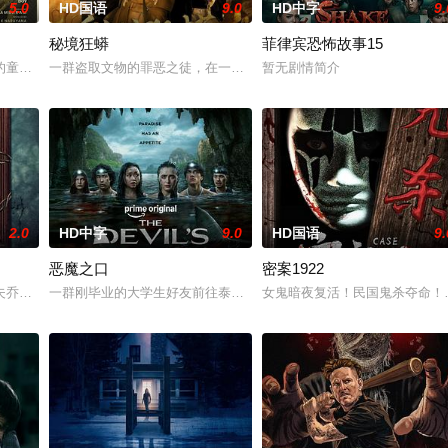
5.0
HD国语
9.0
HD中字
9.
秘境狂蟒
菲律宾恐怖故事15
自异界的危险实体，对方如同附骨之疽，死咬着目标一路追杀而来。为了护住
的童年中长大，母亲又突然失踪后，他踏上了寻母之旅。这不仅是对母亲下落的
一群盗取文物的罪恶之徒，在一次盗宝途中遇到神秘事件集体神秘消失
暂无剧情简介
2.0
HD中字
9.0
HD国语
9.
恶魔之口
密案1922
结婚。结果妹妹在老剧院求婚后直接被邪灵缠上，整个人性情大变，怪事接二
夫乔恩迎来了为人父母的新篇章。然而萨迦的喜悦被一股令人发寒的疑惧笼罩—
一群刚毕业的大学生好友前往泰国海岸，开启步入社会前的最后一场冒险
女鬼暗夜复活！民国鬼杀夺命！