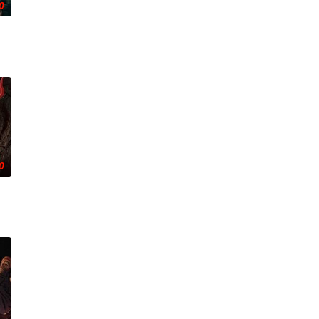
0
追寻，更是他探寻身世真相、寻求
。20年后寻宝队成员周西川和周嫣然、乐明为寻找神秘宝藏归还国家
0
—她对新生儿产生了不为人知的猜
，慕名报名了名为 “恶魔之口” 的偏远洞穴潜水游览。此前的反
白米埋尸噬魂杀，鬼刃穿腹斩灵杀，女鬼点名要命！一幕幕“连环鬼杀”怵目惊