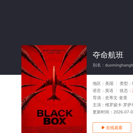
夺命航班
别名：duominghangb
地区：
美国
类型：
语言：
英语
状态：
导演：
史蒂文·奎里
主演：
维罗妮卡·罗萨蒂
更新时间：
2026-07-
在线观看
