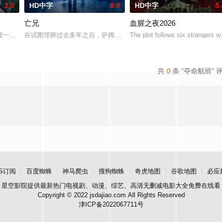
1.0
HD中字
8.0
HD中字
5.
亡兄
血腥之夜2026
主人石桥留宿，却陷入更恐怖的诡异事件，包括布偶自行移动和夜半啼哭，石
被一个暴力的存在所纠缠，这个存在会以他们最想要的那个人——也就是彼此—
在试图埋葬过去多年之后，萨姆被迫回到了她空荡荡的童年故居，因
The plot follows six strangers 
共
0
条 “夺命航班” 
S订阅
百度蜘蛛
神马爬虫
搜狗蜘蛛
奇虎地图
谷歌地图
必应
星空影院
提供最新热门电视剧、动漫、综艺、高清无删减电影大全免费在线看
Copyright © 2022 jsdajiao.com All Rights Reserved
津ICP备2022067711号