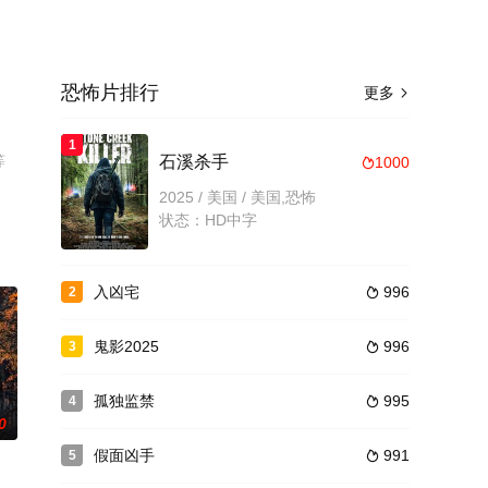
恐怖片排行
更多

1
等
石溪杀手
1000

或剧
2025 / 美国 / 美国,恐怖
状态：HD中字
入凶宅
996
2

鬼影2025
996
3

孤独监禁
995
4

0
假面凶手
991
5
