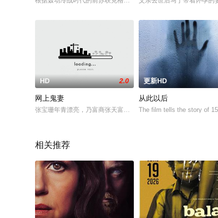
根据轰动冷战时代的前苏联克格勃探员间谍案真实事件改编，讲
父亲去世后马丁带着怀孕的
HD
2.0
更新HD
网上鬼妻
从此以后
张宝珊年青漂亮，乃富商张天富的独生女，她的父母远赴美加，
The film tells the story of 1
相关推荐