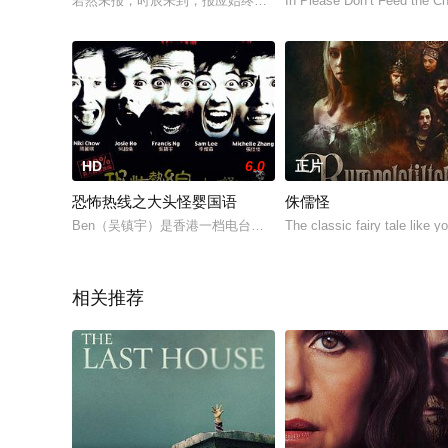
若然未报，时辰未到，报应始终会来。五名好友因一时疏忽造成
In Please Don’t Feed the Chi
HD
6.0
正片
恐怖热线之大头怪婴国语
侏儒怪
Ben（吴镇宇）是香港一档电台节目《恐怖热线》的监制，忙于工作的
The classic fairy tale like 
相关推荐