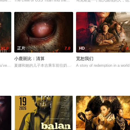
了一起严重车祸，他们决定一起毁尸灭迹掩盖真相。一年后，一个知晓该事件
ldren, after a viral outbreak rava
The crew of USS Titan find themselves on the brink of world wa
马克斯是一个陷入困境的人，他
10.0
正片
7.0
HD
4.
小鹿斑比：清算
宽恕我们
他日渐疏忽女友Helen（周丽淇）。Helen是一名护士，曾
you’ve never seen it before. When
夏娜和她的儿子本吉乘车前往奶奶家过感恩节，却在途中遭遇斑比袭
A story of redemption in a world