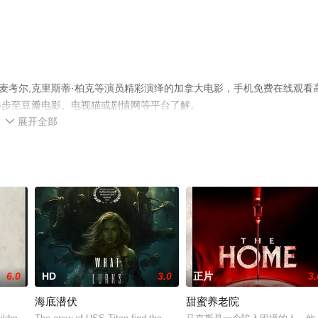
麦考尔,克里斯蒂·柏克等演员精彩演绎的加拿大电影，手机免费在线观看
移步至豆瓣电影、电视猫或剧情网等平台了解。
展开全部

6.0
HD
3.0
正片
3.
海底潜伏
甜蜜养老院