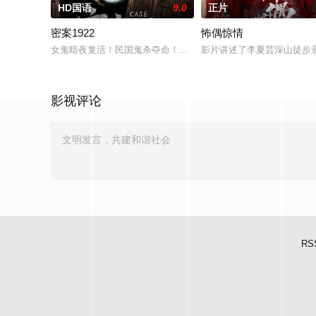
HD国语
9.0
正片
密案1922
怖偶惊情
女鬼暗夜复活！民国鬼杀夺命！白米埋尸噬魂杀，鬼刃穿腹斩灵杀
影片讲述了李夏芸深山徒步
影视评论
RS