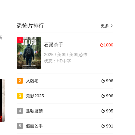
恐怖片排行
更多

高
1
石溪杀手
1000

2025 / 美国 / 美国,恐怖
状态：HD中字
入凶宅
996
2

鬼影2025
996
3

孤独监禁
995
4

0
假面凶手
991
5
