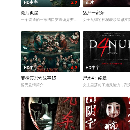
HD中字
2.0
正片
最后孤屋
猛尸一家亲
一个普通的一家四口突遭诡异变故，被困在自家房屋中超过 100
女子瓦娜的神秘表亲温思罗
HD中字
9.0
HD中字
菲律宾恐怖故事15
尸水4：终章
暂无剧情简介
女主里莎封了通灵能力，跟