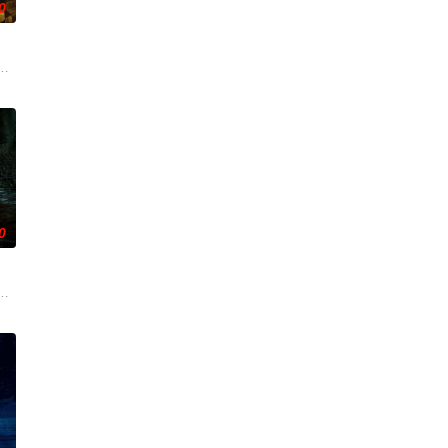
0
咬着目标一路追杀而来。为了护住
上了寻母之旅。这不仅是对母亲下落的追寻，更是他探寻身世真相、寻求
次盗宝途中遇到神秘事件集体神秘消失。20年后寻宝队成员周西川和周嫣然、
0
缠上，整个人性情大变，怪事接二
迦的喜悦被一股令人发寒的疑惧笼罩——她对新生儿产生了不为人知的猜
海岸，开启步入社会前的最后一场冒险，慕名报名了名为 “恶魔之口” 的偏远