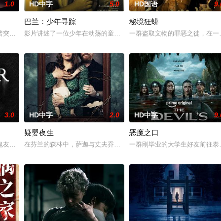
1.0
HD中字
5.0
HD国语
9.
巴兰：少年寻踪
秘境狂蟒
0 天无法出门。在资源消耗殆尽与未知神秘威胁的双重逼迫下，一家人
普突然仓皇登门，身后还跟着一个来自异界的危险实体，对方如同附骨之疽，死
影片讲述了一位少年在动荡的童年中长大，母亲又突然失踪后，他踏
一群盗取文物的罪恶之徒，在一
3.0
HD中字
2.0
HD中字
9.
疑婴夜生
恶魔之口
鬼友断联多年，就想安安稳稳陪妹妹结婚。结果妹妹在老剧院求婚后直接被邪灵
在芬兰的森林中，萨迦与丈夫乔恩迎来了为人父母的新篇章。然而萨
一群刚毕业的大学生好友前往泰国