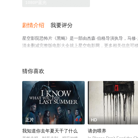
1080P蓝光
剧情介绍
我要评分
星空影院恐怖片《黑蝇》是一部由杰森·伯格导演执导，马修·
清未删减完整版电影大全就上星空电影网，更多相关信息可
猜你喜欢
正片
4.0
HD
我知道你去年夏天干了什么
请勿喂养