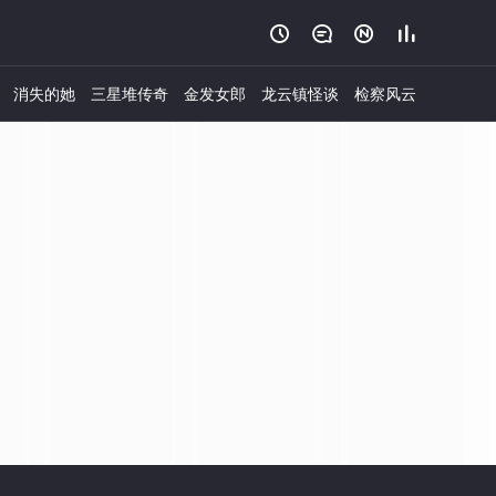




消失的她
三星堆传奇
金发女郎
龙云镇怪谈
检察风云