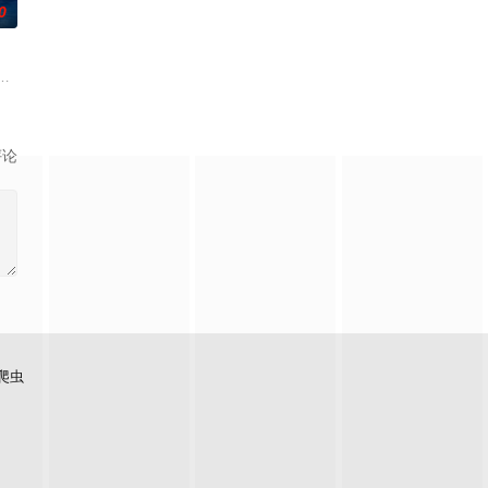
0
包括布偶自行移动和夜半啼哭，石
他们最想要的那个人——也就是彼此——的样子出现。
被迫回到了她空荡荡的童年故居，因为她得知了哥哥马修神秘死亡的消息。萨
评论
爬虫