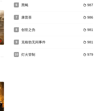
开始在一家养老院工作，并意识到那里的居民和看护人隐藏着险恶的秘密。当
黑蝇
987
6

康普茶
986
7

创世之伪
981
8

0
克格勃无间事件
981
9

灯火管制
979
10

击，侥幸活下来的母子并没有就此逃过一劫，而是成为斑比的猎杀目标。
 gone dark.