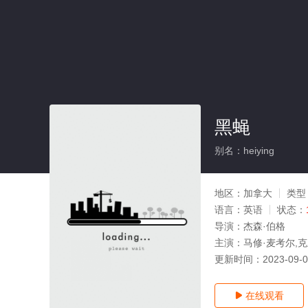
黑蝇
别名：heiying
地区：
加拿大
类型
语言：
英语
状态：
导演：
杰森·伯格
主演：
马修·麦考尔,
更新时间：
2023-09-
在线观看
