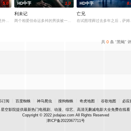
5.0
HD中字
1.0
HD中字
8.
利未记
亡兄
，女鬼点名要命！一幕幕“连环鬼杀”怵目惊心，令人胆寒！时局动荡，冤
意外坠崖后闯入隐秘古宅求救，得男主人石桥留宿，却陷入更恐怖的诡异事件，
两个相爱但命运多舛的男孩被一个暴力的存在所纠缠，这个存在会以
在试图埋葬过去多年之后，萨姆
共
0
条 “黑蝇” 
S订阅
百度蜘蛛
神马爬虫
搜狗蜘蛛
奇虎地图
谷歌地图
必应
星空影院
提供最新热门电视剧、动漫、综艺、高清无删减电影大全免费在线看
Copyright © 2022 jsdajiao.com All Rights Reserved
津ICP备2022067711号