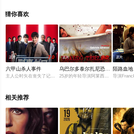
森,Silvia,Saloranta,Satu,Tuuli,Karhu,阿米拉·哈利
法,Johanna,Kuuva,Mari,Rantasila,Helena,Rängman,等演
猜你喜欢
员精彩演绎的芬兰 / 立陶宛 / 法国电影，手机免费在线观看
高清未删减完整版电影大全就上星空电影网，更多相关信
息可移步至豆瓣电影、电视猫或剧情网等平台了解。
7.0
9.0
正片
正片
正片
六甲山杀人事件
乌巴尔多泰尔扎尼恐怖秀
陌路血地
主人公时矢在丧失了记忆的情况下，与同事们前往辖区外的神户
25岁的年轻导演阿莱西奥·里纳尔蒂（Gi
导演Fra
相关推荐