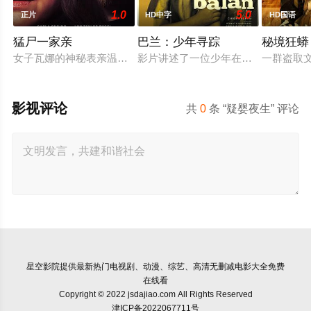
1.0
5.0
正片
HD中字
HD国语
猛尸一家亲
巴兰：少年寻踪
秘境狂蟒
女子瓦娜的神秘表亲温思罗普突然仓皇登门，身后还跟着一个来
影片讲述了一位少年在动荡的童年中
一群盗取
影视评论
共
0
条 “疑婴夜生” 评论
星空影院
提供最新热门电视剧、动漫、综艺、高清无删减电影大全免费
在线看
Copyright © 2022 jsdajiao.com All Rights Reserved
津ICP备2022067711号