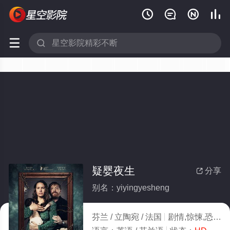






疑婴夜生
分享

别名：yiyingyesheng
芬兰 / 立陶宛 / 法国
剧情,惊悚,恐怖