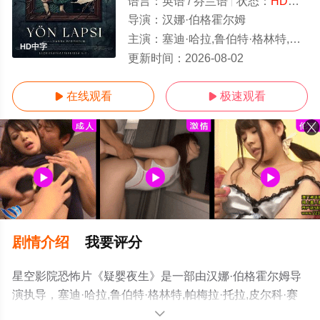
语言：
英语 / 芬兰语
状态：
HD中字
导演：
汉娜·伯格霍尔姆
主演：
塞迪·哈拉,鲁伯特·格林特,帕梅拉·托拉,皮尔科·赛西欧,丽贝卡·莱西,
HD中字
更新时间：
2026-08-02
在线观看
极速观看


剧情介绍
我要评分
星空影院恐怖片《疑婴夜生》是一部由汉娜·伯格霍尔姆导
演执导，塞迪·哈拉,鲁伯特·格林特,帕梅拉·托拉,皮尔科·赛
西欧,丽贝卡·莱西,约翰·汤姆
