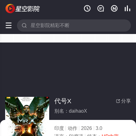






代号X
分享

别名：daihaoX
印度
动作
2026
3.0