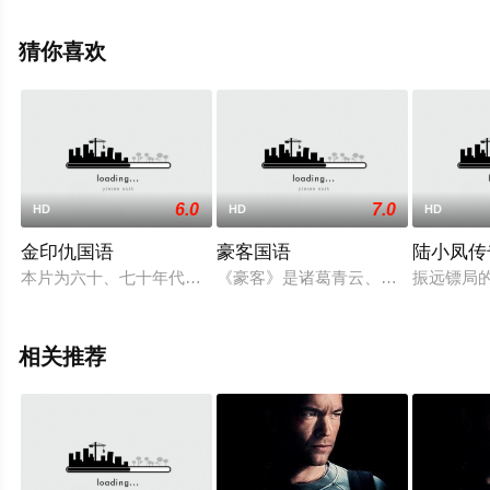
瓣电影、电视猫或剧情网等平台了解。
猜你喜欢
6.0
7.0
HD
HD
HD
金印仇国语
豪客国语
陆小凤传
本片为六十、七十年代红星田丰自导自演，兼为主题曲作词，乃
《豪客》是诸葛青云、杨静尘执导，施
振远镖局
相关推荐