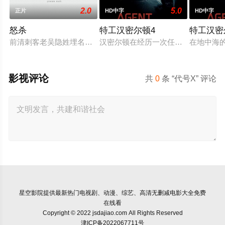
2.0
5.0
正片
HD中字
HD中字
怒杀
特工汉密尔顿4
特工汉密
前清刺客老吴隐姓埋名于药铺，却为守护单亲母女小茜和依依，
汉密尔顿在经历一次任务的严重后果
在地中海
影视评论
共
0
条 “代号X” 评论
星空影院
提供最新热门电视剧、动漫、综艺、高清无删减电影大全免费
在线看
Copyright © 2022 jsdajiao.com All Rights Reserved
津ICP备2022067711号