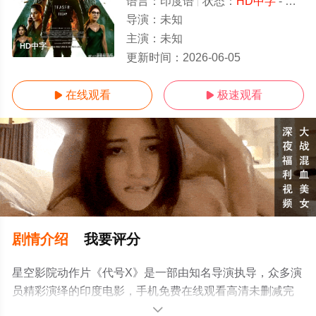
语言：
印度语
状态：
HD中字
- 高清免费在线观看
导演：
未知
主演：
未知
HD中字
更新时间：
2026-06-05
在线观看
极速观看


剧情介绍
我要评分
星空影院动作片《代号X》是一部由知名导演执导，众多演
员精彩演绎的印度电影，手机免费在线观看高清未删减完
整版电影大全就上星空电影网，更多相关信息可移步至豆
