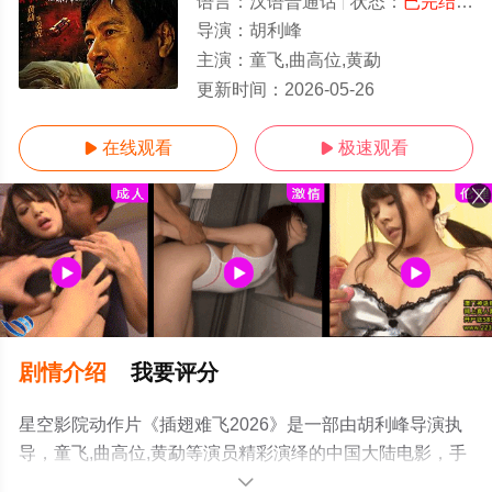
语言：
汉语普通话
状态：
已完结
- 
导演：
胡利峰
主演：
童飞,曲高位,黄勐
更新时间：
2026-05-26
在线观看
极速观看


剧情介绍
我要评分
星空影院动作片《插翅难飞2026》是一部由胡利峰导演执
导，童飞,曲高位,黄勐等演员精彩演绎的中国大陆电影，手
机免费在线观看高清未删减完整版电影大全就上星空电影
