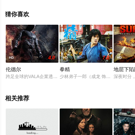
网，更多相关信息可移步至豆瓣电影、电视猫或剧情网等
平台了解。
猜你喜欢
4.0
7.0
HD
HD
HD
伦德尔
拳精
地层下陷
跨足全球的VALA企業透過威脅利誘勾結腐敗貪婪的政府單位，成
少林弟子一郎（成龙 饰）生性胆大，
深夜时分
相关推荐