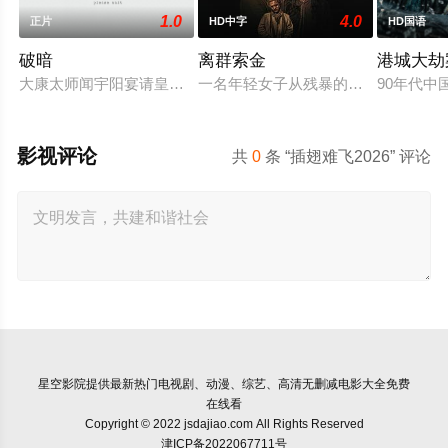
1.0
4.0
正片
HD中字
HD国语
破暗
离群索金
港城大劫
大康太师闻宇阳宴请皇上义子神策府神威将军冷啸天，席间告知
一名年轻女子从残暴的亡命团伙手中
90年代
影视评论
共
0
条 “插翅难飞2026” 评论
星空影院
提供最新热门电视剧、动漫、综艺、高清无删减电影大全免费
在线看
Copyright © 2022 jsdajiao.com All Rights Reserved
津ICP备2022067711号