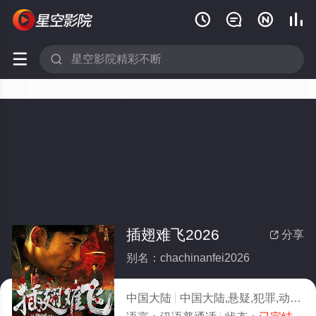






插翅难飞2026
分享

别名：chachinanfei2026
中国大陆
中国大陆,悬疑,犯罪,动作
2