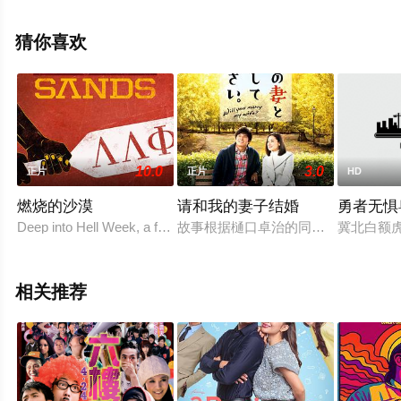
拉·拉姆齐,周洪,克里斯·奥多德,寇布勒·霍尔德布鲁克-史密
斯,曼蒂普·迪伦,帕特里克·斯图尔特,尼可拉斯·博朗,康勒斯·
猜你喜欢
希尔,莫莉·戈登,等演员精彩演绎的爱尔兰,英国,德国,美国电
影，手机免费在线观看高清未删减完整版电影大全就上星
空电影网，更多相关信息可移步至豆瓣电影、电视猫或剧
情网等平台了解。
10.0
3.0
正片
正片
HD
燃烧的沙漠
请和我的妻子结婚
勇者无惧
Deep into Hell Week, a favored pledgee is torn between honorin
故事根据樋口卓治的同名小说改编，2
冀北白额
相关推荐