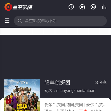






绵羊侦探团
分享

别名：mianyangzhentantuan
爱尔兰,英国,德国,美国
爱尔兰,英国,德国,美国,喜剧