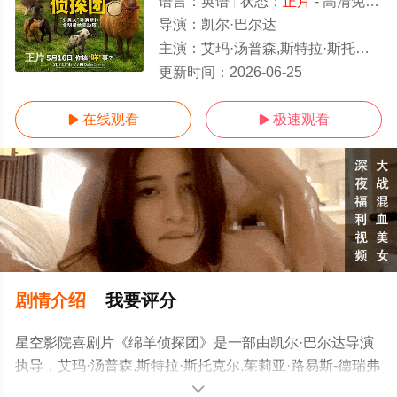
语言：
英语
状态：
正片
- 高清免费在线观看
导演：
凯尔·巴尔达
主演：
艾玛·汤普森,斯特拉·斯托克尔,茱莉亚·路易斯-德瑞弗斯,雷吉娜·赫尔,
正片
更新时间：
2026-06-25
在线观看
极速观看


剧情介绍
我要评分
星空影院喜剧片《绵羊侦探团》是一部由凯尔·巴尔达导演
执导，艾玛·汤普森,斯特拉·斯托克尔,茱莉亚·路易斯-德瑞弗
斯,雷吉娜·赫尔,休·杰克曼,瑞斯·达比,尼古拉斯·加利齐纳,贝
