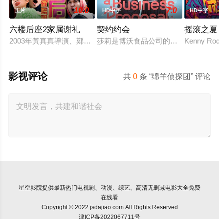
10.0
7.0
正片
HD中字
HD中字
六楼后座2家属谢礼
契约约会
摇滚之夏
2003年黃真真導演、鄭丹瑞編劇的喜劇《六樓后座》拍出香港新一代的
莎莉是博沃食品公司的食品分析师，
Kenny Rodg
影视评论
共
0
条 “绵羊侦探团” 评论
星空影院
提供最新热门电视剧、动漫、综艺、高清无删减电影大全免费
在线看
Copyright © 2022 jsdajiao.com All Rights Reserved
津ICP备2022067711号