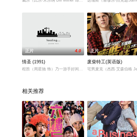
威尔（比尔·米尔纳 Bill Milner 饰）是个寂寞的乖小孩，
达瑞斯（塞缪尔·杰克逊Sam
正片
4.0
正片
情圣 (1991)
废柴特工(英语版)
程胜（周星驰 饰）乃一游手好闲之徒，终日坑蒙拐骗，无恶不作
宅男麦克（杰西·艾森伯格 J
相关推荐