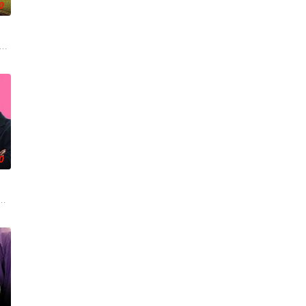
0
来，雅斯敏的约会对象是乌塔玛，
onsecutive events following the
0
合体，前提是他们得克服接踵而来
故事作家（朴智炫 饰演）故事，毕业后梦想写儿童故事，但被分配到青少年保