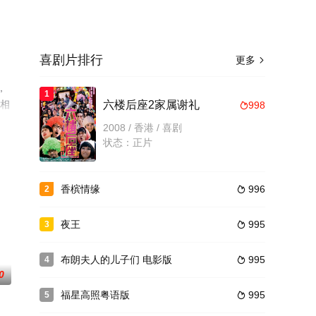
喜剧片排行
更多

,
1
多相
六楼后座2家属谢礼
998

2008 / 香港 / 喜剧
状态：正片
香槟情缘
996
2

夜王
995
3

布朗夫人的儿子们 电影版
995
4

0
福星高照粤语版
995
5
