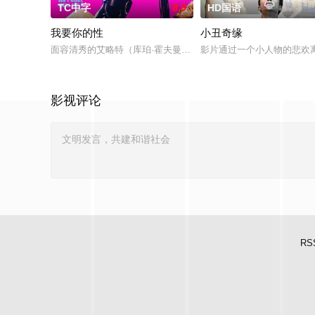
TC中字
8.0
HD国语
我要你的性
小丑奇缘
面容清秀的艾略特（库珀·霍夫曼 Cooper Hoffman 饰）在著名艺
影片通过一个小人物的悲欢
影视评论
RS