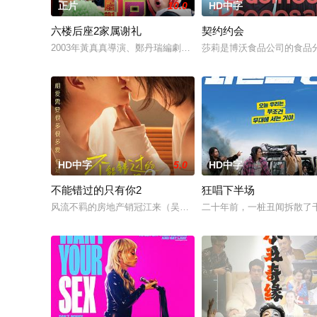
正片
10.0
HD中字
六楼后座2家属谢礼
契约约会
2003年黃真真導演、鄭丹瑞編劇的喜劇《六樓后座》拍出香港新一代的
莎莉是博沃食品公司的食品
HD中字
5.0
HD中字
不能错过的只有你2
狂唱下半场
风流不羁的房地产销冠江来（吴翊歌 饰），为利益化身“深情画家
二十年前，一桩丑闻拆散了