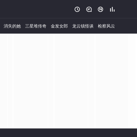




消失的她
三星堆传奇
金发女郎
龙云镇怪谈
检察风云