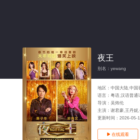
夜王
别名：yewang
地区：
中国大陆,中国
语言：
粤语,汉语普通
导演：
吴炜伦
主演：
谢君豪,王丹妮,
更新时间：
2026-05-
在线观看
