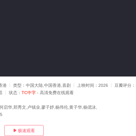
香港
类型：
中国大陆,中国香港,喜剧
上映时间：
2026
豆瓣评分：
话
状态：
TC中字
- 高清免费在线观看
何启华,郑秀文,卢镇业,廖子妤,杨伟伦,黄子华,杨偲泳,
15
极速观看
