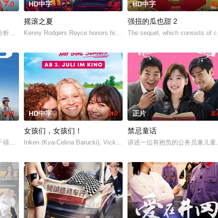
7.0
HD中字
3.0
HD中字
4.
摇滚之夏
强扭的瓜也甜 2
愛情面面觀，其中「Truth orDare」大膽遊戲更表達
分析师，如今陷入财务困境，她答应为挚友雅斯敏牵线搭桥，为她安排相亲。原
Kenny Rodgers Royce honors his late mother's legacy by fol
The sequel, which consists of c
4.0
HD中字
1.0
正片
8.
女孩们，女孩们！
禁忌童话
”，步步为营接近倔强女医生李梦（李萌萌 饰）。他算计利益得失，她
千禧年初期当红的韩国流行三人团体。如今，三人为了一场仅有一次的演出再度
Inken (Kya-Celina Barucki), Vicky (Julia Novohradsky) und Lena
讲述一位有抱负的公务员兼儿童