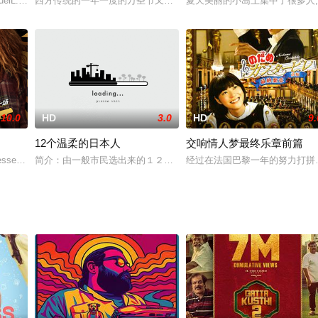
他被家里管得很严，没什么朋友，又因宗教因素被严格限制娱乐，
uelL.Jackson饰）曾是一名令业内人士闻风丧胆的超级杀手，如今已经缉拿
西方传统的一年一度的万圣节又到了，据说在这个鬼魂和怪物自由出
夏天美丽的小岛上集中了很多人,
10.0
HD
3.0
HD
9.
12个温柔的日本人
交响情人梦最终乐章前篇
。一日装瞎子行骗，遇遇女骗子（毛舜筠 饰）被追债的贵利工打手排骨（
esse Eisenberg 饰）是一个小镇超市的收银员，每天在柜台后面画着从未被
简介：由一般市民选出来的１２个陪审员，互相也不认识，开始审案
经过在法国巴黎一年的努力打拼