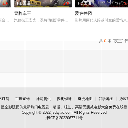
1.0
HD国语
2.0
HD国语
9.
冒牌车王
爱在井冈
术家艾丽卡·特蕾西（奥利维亚·王尔德 Olivia
离合，宣扬了树立正确的恋爱观生活观的必要性，鞭挞了追金，虚荣等错误的观
汽修技工宏光，误将“绝版”零件遗落盲女薛薇薇家中，为了找回丢失
影片用两代人跨越时空的爱情来
共
0
条 “夜王” 
S订阅
百度蜘蛛
神马爬虫
搜狗蜘蛛
奇虎地图
谷歌地图
必应
星空影院
提供最新热门电视剧、动漫、综艺、高清无删减电影大全免费在线看
Copyright © 2022 jsdajiao.com All Rights Reserved
津ICP备2022067711号