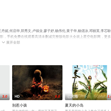
,何启华,郑秀文,卢镇业,廖子妤,杨伟伦,黄子华,杨偲泳,邓丽英,李芯駖
港电影，手机免费在线观看高清未删减完整版电影大全就上星空电影网，更
展开全部

3.0
HD
8.0
已完结
1.
别惹小孩
夏天的小岛