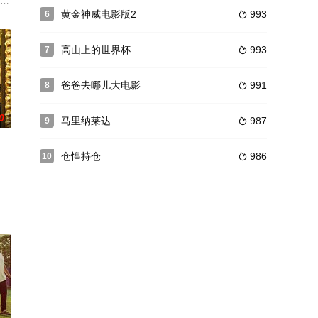
归案的他屈居在铁窗
没的夜晚，只有遵循传统点燃南瓜灯的人才能安然度过。然而总有那么一
有本地的警察和住民,也有外地来度假的人,不相关的人们逐渐走到了一起,就在
黄金神威电影版2
993
6

高山上的世界杯
993
7

爸爸去哪儿大电影
991
8

0
马里纳莱达
987
9

仓惶持仓
986
10

出版的火箭猴超
子，有罪无罪要全体一致通过才行，多数时候会一致说无罪。不过由其中
，千秋真一（玉木宏 饰）渐渐成长为备受瞩目的指挥家，野田惠在音乐学院的