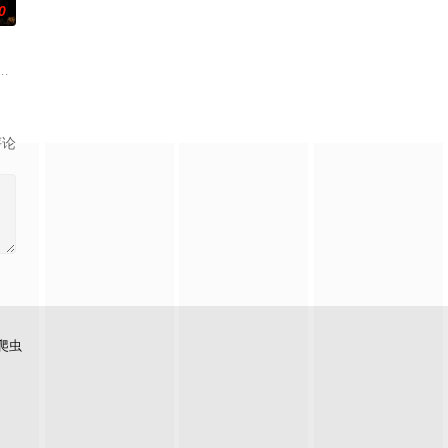
0
念，让人在捧腹之余感受到人性人
的东西，宏光无意中伪装成车王与薇薇进行交往，一场错位的爱情故事
演绎吉安老区人民的创业故事、幸福故事、追梦故事。脱贫不松劲，致富再出
评论
爬虫