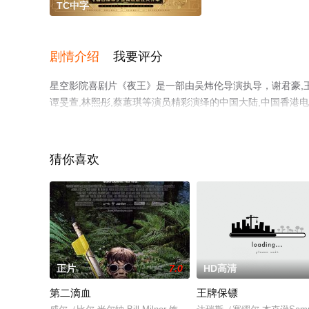
TC中字
剧情介绍
我要评分
星空影院喜剧片《夜王》是一部由吴炜伦导演执导，谢君豪,王丹妮
谭旻萱,林熙彤,蔡蕙琪等演员精彩演绎的中国大陆,中国香
关信息可移步至豆瓣电影、电视猫或剧情网等平台了解。
猜你喜欢
正片
7.0
HD高清
第二滴血
王牌保镖