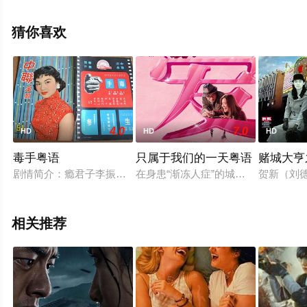
·奥乔亚·拉维尼亚,科乔·阿塔,埃米特·J·斯坎伦,贡萨洛·博乌
萨,穆罕默德·阿勒·图尔基,科里·道格拉斯·坎贝尔,拉娜·阿拉
猜你喜欢
慕丁,卡等演员精彩演绎的英国电影，手机免费在线观看高
清未删减完整版电影大全就上星空电影网，更多相关信息
可移步至豆瓣电影、电视猫或剧情网等平台了解。
4.0
7.0
HD
HD
HD
毒手粤语
只属于我们的一天粤语
赌城大亨
剧情简介：瘾君子李振文与黄达明同在秘窟吸毒而相识。文为小
在身患“渐冻人症”的城市速写画家马
贺新（刘
相关推荐