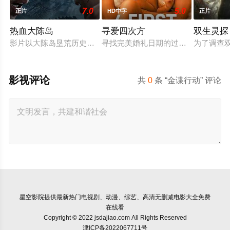
7.0
5.0
正片
HD中字
正片
热血大陈岛
寻爱四次方
双生灵探
影片以大陈岛垦荒历史为创作底色，在尊重历史真实性的前提下
寻找完美婚礼日期的过程，扎拉经历
为了调查
影视评论
共
0
条 “金谍行动” 评论
星空影院
提供最新热门电视剧、动漫、综艺、高清无删减电影大全免费
在线看
Copyright © 2022 jsdajiao.com All Rights Reserved
津ICP备2022067711号