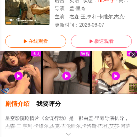
语言：
英语
状态：
HD中字
- 高清免费在线观看
导演：
盖·里奇
主演：
杰森·王,亨利·卡维尔,杰克·吉伦哈尔,卡洛斯·巴登,艾莎·冈萨雷斯,克
HD中字
更新时间：
2026-06-07
在线观看
极速观看


剧情介绍
我要评分
星空影院剧情片《金谍行动》是一部由盖·里奇导演执导，
杰森·王,亨利·卡维尔,杰克·吉伦哈尔,卡洛斯·巴登,艾莎·冈萨
雷斯,克里斯托弗·海维尤,裴淳华,费舍·史蒂芬斯,克里斯蒂安
