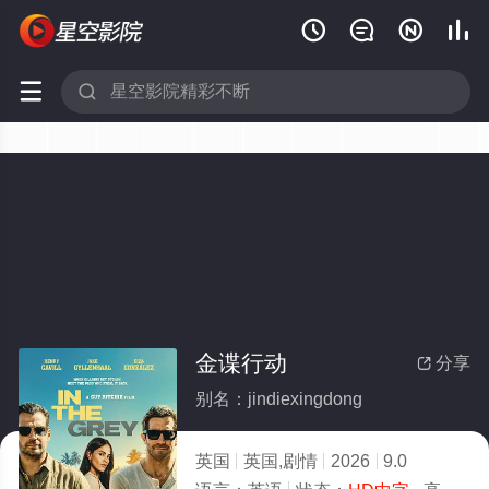






金谍行动
分享

别名：jindiexingdong
英国
英国,剧情
2026
9.0