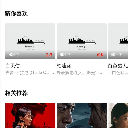
网，更多相关信息可移步至豆瓣电影、电视猫或剧情网等
平台了解。
猜你喜欢
1.0
6.0
HD中字
HD中字
HD中字
白天使
柏油路
白色猎人
吉多·卡拉尼 (Guido Carani) 是一位出身贵族的工程师
外表妖艳迷人、珠光宝气的年轻女子爱尔
《白色猎
相关推荐