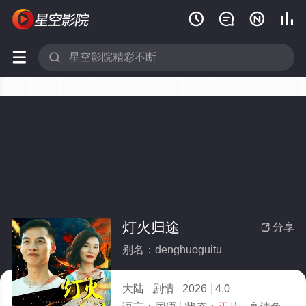






灯火归途
分享

别名：denghuoguitu
大陆
剧情
2026
4.0