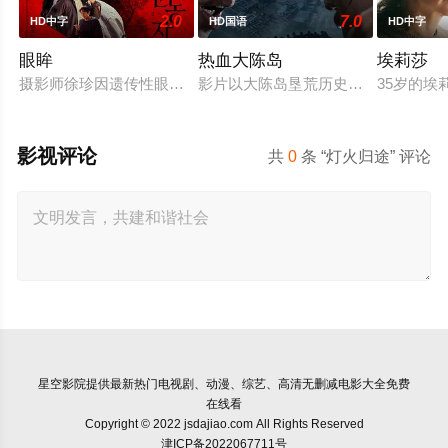
2.0
7.0
HD中字
HD国语
HD中字
眼眸
热血大陈岛
埃莉莎
摄影师徐珍因遗传性眼病，视力正在一天天衰退。双胞胎妹妹徐
影片以大陈岛垦荒历史为创作底色，
35岁的
影视评论
共
0
条 “灯火归途” 评论
星空影院
提供最新热门电视剧、动漫、综艺、高清无删减电影大全免费
在线看
Copyright © 2022 jsdajiao.com All Rights Reserved
津ICP备2022067711号