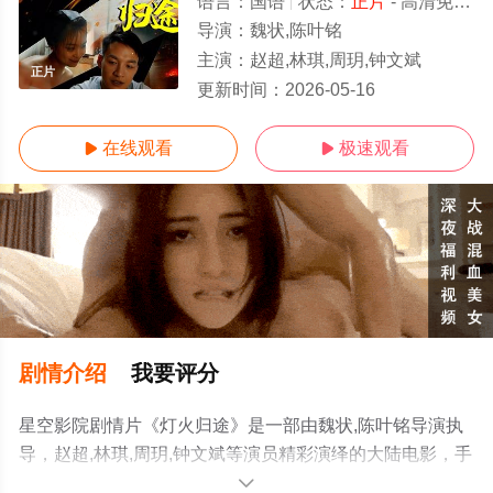
语言：
国语
状态：
正片
- 高清免费在线观看
导演：
魏状,陈叶铭
主演：
赵超,林琪,周玥,钟文斌
正片
更新时间：
2026-05-16
在线观看
极速观看


剧情介绍
我要评分
星空影院剧情片《灯火归途》是一部由魏状,陈叶铭导演执
导，赵超,林琪,周玥,钟文斌等演员精彩演绎的大陆电影，手
机免费在线观看高清未删减完整版电影大全就上星空电影
