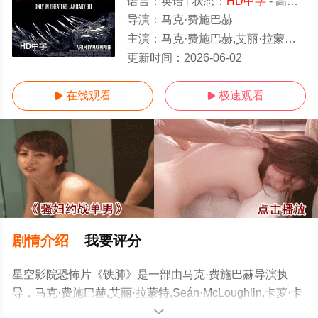
语言：
英语
状态：
HD中字
- 高清免费在线观看
导演：
马克·费施巴赫
主演：
马克·费施巴赫,艾丽·拉蒙特,Seán·McLoughlin,卡萝·卡普
HD中字
更新时间：
2026-06-02
在线观看
极速观看


剧情介绍
我要评分
星空影院恐怖片《铁肺》是一部由马克·费施巴赫导演执
导，马克·费施巴赫,艾丽·拉蒙特,Seán·McLoughlin,卡萝·卡
普兰,Isaac·McKee,Kazuki·Jalal等演员精彩演绎的美国电
