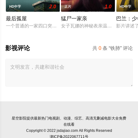
2.0
1.0
HD中字
正片
HD中字
最后孤屋
猛尸一家亲
巴兰：少
一个普通的一家四口突遭诡异变故，被困在自家房屋中超过 100
女子瓦娜的神秘表亲温思罗普突然仓
影片讲述
影视评论
共
0
条 “铁肺” 评论
星空影院
提供最新热门电视剧、动漫、综艺、高清无删减电影大全免费
在线看
Copyright © 2022 jsdajiao.com All Rights Reserved
津ICP备2022067711号