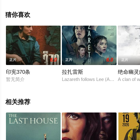
影，手机免费在线观看高清未删减完整版电影大全就上星
空电影网，更多相关信息可移步至豆瓣电影、电视猫或剧
猜你喜欢
情网等平台了解。
6.0
6.0
正片
正片
正片
印宪370条
拉扎雷斯
绝命幽灵
暂无简介
Lazareth follows Lee (Ashley Judd), a
A clan of 
相关推荐