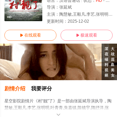
语言：
汉语普通话
状态：
HD
- 高清免费在线观看
导演：
张延斌
主演：
陶慧敏,王毅凡,李艺,张明明,叶青青,朱嘉镇,陈镜宇,隋抒洋,张家骏
HD
更新时间：
2025-12-02
在线观看
极速观看


剧情介绍
我要评分
星空影院剧情片《村“靓”了》是一部由张延斌导演执导，陶
慧敏,王毅凡,李艺,张明明,叶青青,朱嘉镇,陈镜宇,隋抒洋,张
家骏等演员精彩演绎的中国大陆电影，手机免费在线观看
