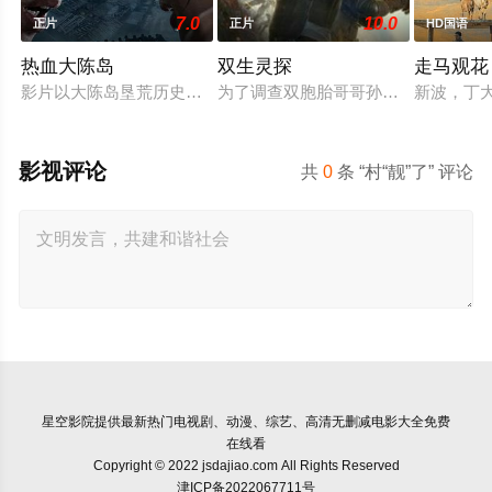
7.0
10.0
正片
正片
HD国语
热血大陈岛
双生灵探
走马观花
影片以大陈岛垦荒历史为创作底色，在尊重历史真实性的前提下
为了调查双胞胎哥哥孙小糊的失踪，
新波，丁
影视评论
共
0
条 “村“靓”了” 评论
星空影院
提供最新热门电视剧、动漫、综艺、高清无删减电影大全免费
在线看
Copyright © 2022 jsdajiao.com All Rights Reserved
津ICP备2022067711号