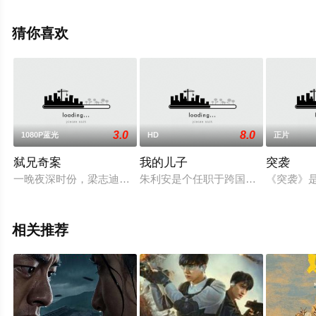
高清未删减完整版电影大全就上星空电影网，更多相关信
息可移步至豆瓣电影、电视猫或剧情网等平台了解。
猜你喜欢
3.0
8.0
1080P蓝光
HD
正片
弑兄奇案
我的儿子
突袭
一晚夜深时份，梁志迪把他睡梦的哥哥杀死，带着无比怨愤与仇
朱利安是个任职于跨国石油公司的地
《突袭》是
相关推荐