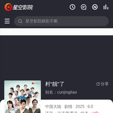






村“靓”了
分享

别名：cunjingliao
中国大陆
剧情
2025
6.0