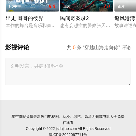
8.0
7.0
HD中字
正片
正片
出走 哥哥的彼界
民间奇案录2
避风港湾
本作的舞台是音乐和舞蹈融入生活的冲绳。与母亲朱音、妹妹舞
患有妄想症的警察张天盛遇上一起离奇
故事讲述
影视评论
共
0
条 “穿越山海走向你” 评论
星空影院
提供最新热门电视剧、动漫、综艺、高清无删减电影大全免费
在线看
Copyright © 2022 jsdajiao.com All Rights Reserved
津ICP备2022067711号