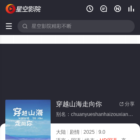






穿越山海走向你
分享

别名：chuanyueshanhaizouxiangni
大陆
剧情
2025
9.0