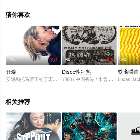
版电影大全就上星空电影网，更多相关信息可移步至豆瓣
电影、电视猫或剧情网等平台了解。
猜你喜欢
3.0
6.0
正片
HD
HD
开端
Disco性狂热
铁窗喋血
安妮和托马斯正处于离婚边缘，这时安妮发生了中风，迫使他们
1980 / 中国香港 / 米雪,乔奇,张淑仪,
Lucas
相关推荐