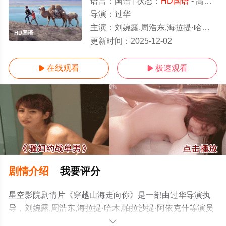
语言：
国语
状态：
HD国语
- 高清免费在线观看
导演：
过华
主演：
刘婉露,周浩东,海拉提·哈木,帕拉沙提·阿依克什
HD国语
更新时间：
2025-12-02
在线观看
极速观看


剧情介绍
我要评分
星空影院剧情片《穿越山海走向你》是一部由过华导演执
导，刘婉露,周浩东,海拉提·哈木,帕拉沙提·阿依克什等演员
精彩演绎的大陆电影，手机免费在线观看高清未删减完整
