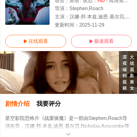
语言：
英语
状态：
HD
- 高清免费在线观看
导演：
Stephen,Roach
主演：
汉娜·邦·本兹,迪恩·基尔贝,Nicholas,Anscombe
HD
更新时间：
2025-11-29
在线观看
极速观看


剧情介绍
我要评分
星空影院恐怖片《战栗驱魔》是一部由Stephen,Roach导
演执导，汉娜·邦·本兹,迪恩·基尔贝,Nicholas,Anscombe等
演员精彩演绎的英国电影，手机免费在线观看高清未删减
