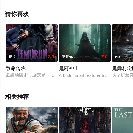
完整版电影大全就上星空电影网，更多相关信息可移步至
豆瓣电影、电视猫或剧情网等平台了解。
猜你喜欢
7.0
7.0
正片
更新HD
HD
致命传承
鬼府神工
鬼舞村:
母親的驟逝，讓瑟納（布萊恩多馬尼飾演）與黛惟（亞薩明賈塞
A budding art restorer travels to a small
为了拯救
相关推荐