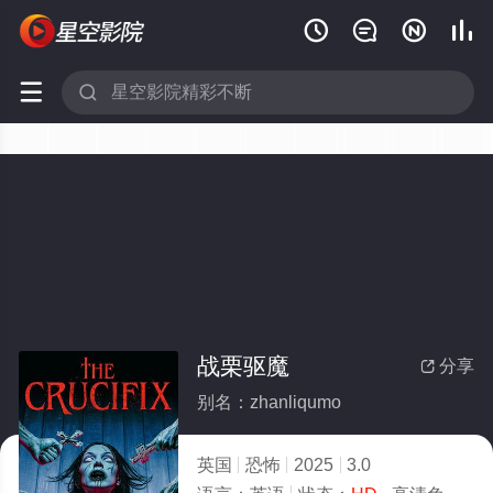






战栗驱魔
分享

别名：zhanliqumo
英国
恐怖
2025
3.0