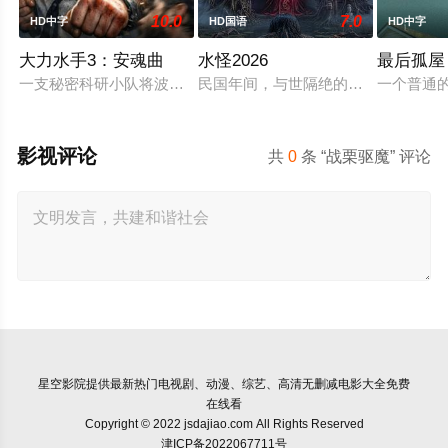
10.0
7.0
HD中字
HD国语
HD中字
大力水手3：安魂曲
水怪2026
最后孤屋
一支秘密科研小队将波派囚禁在地下军事基地，试图驯化并利用
民国年间，与世隔绝的怪水村被湖中“
一个普通
影视评论
共
0
条 “战栗驱魔” 评论
星空影院
提供最新热门电视剧、动漫、综艺、高清无删减电影大全免费
在线看
Copyright © 2022 jsdajiao.com All Rights Reserved
津ICP备2022067711号