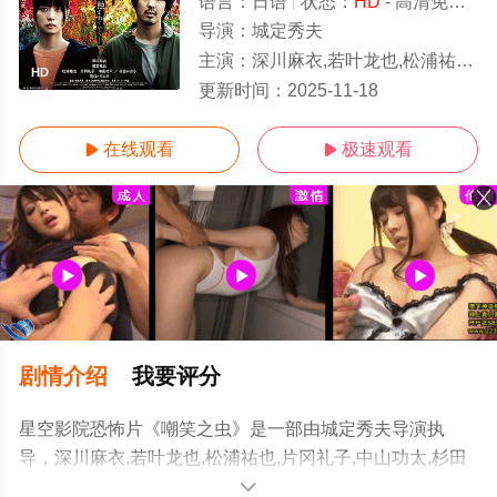
语言：
日语
状态：
HD
- 高清免费在线观看
导演：
城定秀夫
主演：
深川麻衣,若叶龙也,松浦祐也,片冈礼子,中山功太,杉田かおる,田口智朗
HD
更新时间：
2025-11-18
在线观看
极速观看


剧情介绍
我要评分
星空影院恐怖片《嘲笑之虫》是一部由城定秀夫导演执
导，深川麻衣,若叶龙也,松浦祐也,片冈礼子,中山功太,杉田
かおる,田口智朗等演员精彩演绎的日本电影，手机免费在
