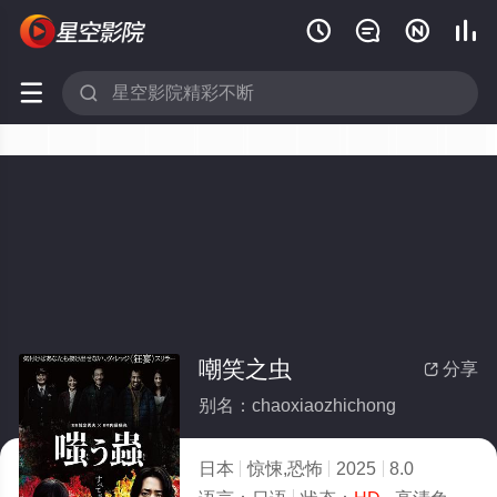






嘲笑之虫
分享

别名：chaoxiaozhichong
日本
惊悚,恐怖
2025
8.0