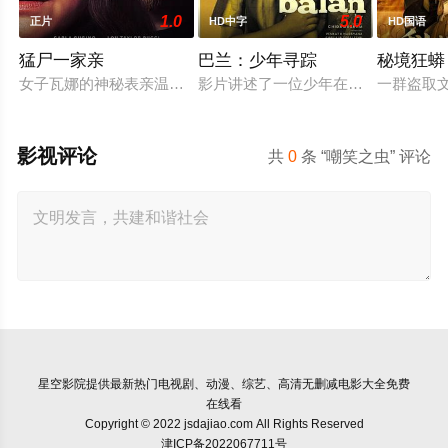
1.0
5.0
正片
HD中字
HD国语
猛尸一家亲
巴兰：少年寻踪
秘境狂蟒
女子瓦娜的神秘表亲温思罗普突然仓皇登门，身后还跟着一个来
影片讲述了一位少年在动荡的童年中
一群盗取
影视评论
共
0
条 “嘲笑之虫” 评论
星空影院
提供最新热门电视剧、动漫、综艺、高清无删减电影大全免费
在线看
Copyright © 2022 jsdajiao.com All Rights Reserved
津ICP备2022067711号