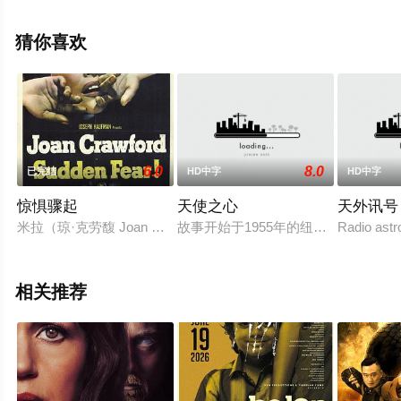
线观看高清未删减完整版电影大全就上星空电影网，更多
相关信息可移步至豆瓣电影、电视猫或剧情网等平台了
猜你喜欢
解。
6.0
8.0
已完结
HD中字
HD中字
惊惧骤起
天使之心
天外讯号
米拉（琼·克劳馥 Joan Crawford 饰）是一位小有名气的
故事开始于1955年的纽约布鲁克林
Radio astr
相关推荐