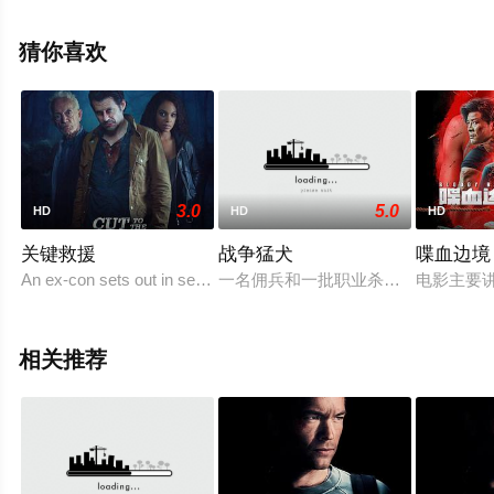
里克,约瑟夫·巴德拉玛,萨姆森·卡约,谢伊·惠格姆,凯莉·库克,
刘易斯·汉密尔顿,马克斯·维斯塔潘,塞尔吉奥·佩雷兹,夏尔·
猜你喜欢
勒克莱尔,小卡洛斯·赛等演员精彩演绎的美国电影，手机免
费在线观看高清未删减完整版电影大全就上星空电影网，
更多相关信息可移步至豆瓣电影、电视猫或剧情网等平台
了解。
3.0
5.0
HD
HD
HD
关键救援
战争猛犬
喋血边境
An ex-con sets out in search of his kidnapped sister through t
一名佣兵和一批职业杀手无端卷入一
电影主要
相关推荐