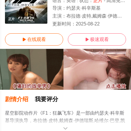
语言：
英语
状态：
正片
- 高清免费在线观看
导演：
约瑟夫·科辛斯基
主演：
布拉德·皮特,戴姆森·伊德瑞斯,哈维尔·巴登,凯瑞·康顿,托比亚斯·门基
正片
更新时间：
2025-08-22
在线观看
极速观看


剧情介绍
我要评分
星空影院动作片《F1：狂飙飞车》是一部由约瑟夫·科辛斯
基导演执导，布拉德·皮特,戴姆森·伊德瑞斯,哈维尔·巴登,凯
瑞·康顿,托比亚斯·门基斯,金·波德尼亚,萨拉·奈尔斯,维尔·梅
