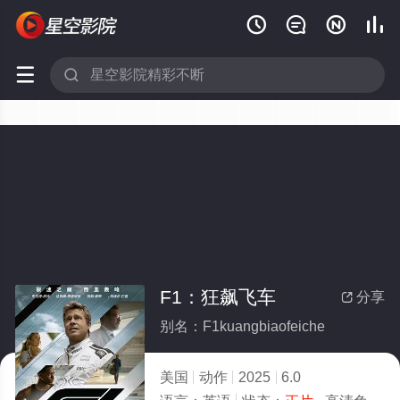






F1：狂飙飞车
分享

别名：F1kuangbiaofeiche
美国
动作
2025
6.0