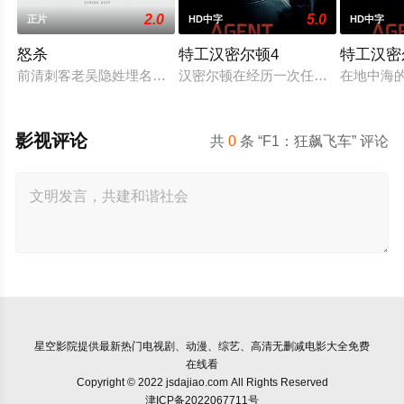
2.0
5.0
正片
HD中字
HD中字
怒杀
特工汉密尔顿4
特工汉密
前清刺客老吴隐姓埋名于药铺，却为守护单亲母女小茜和依依，
汉密尔顿在经历一次任务的严重后果
在地中海
影视评论
共
0
条 “F1：狂飙飞车” 评论
星空影院
提供最新热门电视剧、动漫、综艺、高清无删减电影大全免费
在线看
Copyright © 2022 jsdajiao.com All Rights Reserved
津ICP备2022067711号