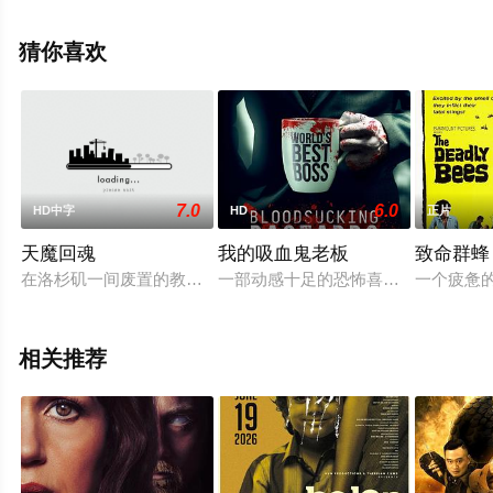
Landes等演员精彩演绎的美国电影，手机免费在线观看高
清未删减完整版电影大全就上星空电影网，更多相关信息
猜你喜欢
可移步至豆瓣电影、电视猫或剧情网等平台了解。
7.0
6.0
HD中字
HD
正片
天魔回魂
我的吸血鬼老板
致命群蜂
在洛杉矶一间废置的教堂里，一个牧师召集了一班学生与科学家
一部动感十足的恐怖喜剧，吸血混蛋
一个疲惫
相关推荐