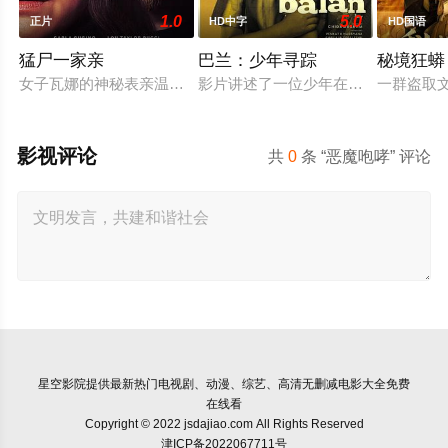
1.0
5.0
正片
HD中字
HD国语
猛尸一家亲
巴兰：少年寻踪
秘境狂蟒
女子瓦娜的神秘表亲温思罗普突然仓皇登门，身后还跟着一个来
影片讲述了一位少年在动荡的童年中
一群盗取
影视评论
共
0
条 “恶魔咆哮” 评论
星空影院
提供最新热门电视剧、动漫、综艺、高清无删减电影大全免费
在线看
Copyright © 2022 jsdajiao.com All Rights Reserved
津ICP备2022067711号