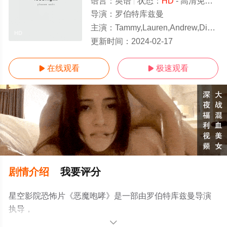
语言：
英语
状态：
HD
- 高清免费在线观看
导演：
罗伯特库兹曼
主演：
Tammy,Lauren,Andrew,Divoff,Robert,En
HD
更新时间：
2024-02-17
在线观看
极速观看


剧情介绍
我要评分
星空影院恐怖片《恶魔咆哮》是一部由罗伯特库兹曼导演
执导，
Tammy,Lauren,Andrew,Divoff,Robert,Englund,Wendy,Benso
