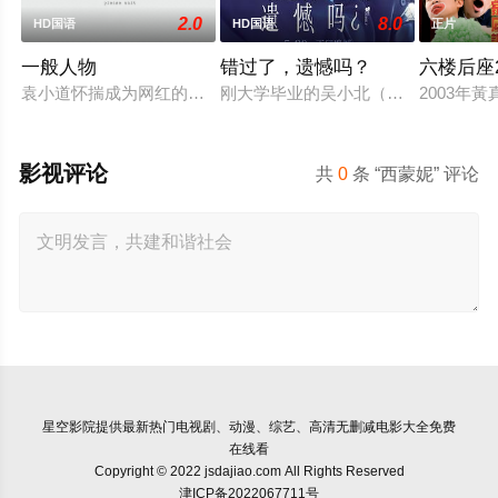
2.0
8.0
HD国语
HD国语
正片
一般人物
错过了，遗憾吗？
六楼后座
袁小道怀揣成为网红的梦想创作短视频，并与周小乙等人组建了“
刚大学毕业的吴小北（庄达菲 饰）被
2003年
影视评论
共
0
条 “西蒙妮” 评论
星空影院
提供最新热门电视剧、动漫、综艺、高清无删减电影大全免费
在线看
Copyright © 2022 jsdajiao.com All Rights Reserved
津ICP备2022067711号