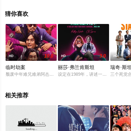
观看高清未删减完整版电影大全就上星空电影网，更多相
关信息可移步至豆瓣电影、电视猫或剧情网等平台了解。
猜你喜欢
10.0
3.0
HD
HD
HD
临时劫案
丽莎·弗兰肯斯坦
瑞奇·斯
颓废中年难兄难弟阿怂（林家栋 饰）、慕容辉（任贤齐 饰）计
设定在1989年，讲述一个不受欢迎
三个死党
相关推荐