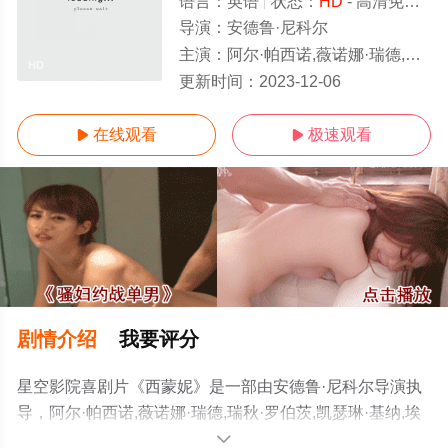
语言：
英语
状态：
HD
- 高清免费在线观看
导演：
安德鲁·尼科尔
主演：
阿尔·帕西诺,薇诺娜·瑞德,瑞秋·罗伯茨,凯瑟琳·基纳,埃文·蕾切尔·伍
HD
更新时间：
2023-12-06
在线观看
极速观看


剧情介绍
我要评分
星空影院喜剧片《西蒙妮》是一部由安德鲁·尼科尔导演执
导，阿尔·帕西诺,薇诺娜·瑞德,瑞秋·罗伯茨,凯瑟琳·基纳,埃
文·蕾切尔·伍德等演员精彩演绎的美国电影，手机免费在线
