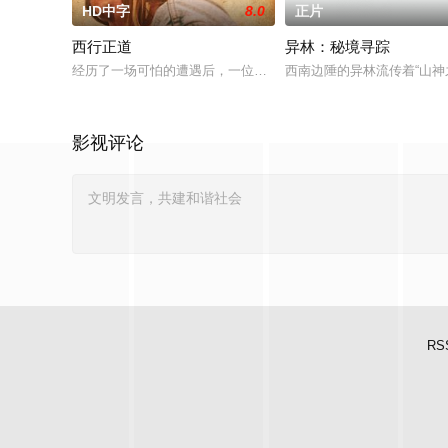
HD中字
8.0
正片
西行正道
异林：秘境寻踪
经历了一场可怕的遭遇后，一位小镇女子向疏远的哥哥借了钱，
西南边陲的异林流传着“山
影视评论
RS