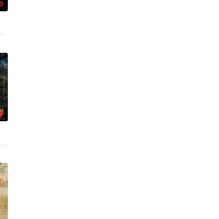
0
。男主人公曾被迫接受性向矫正治
电影的念头，在说服主编姚松、老乡韩战、二房东杨小强加入后，一路曲
爷将携600余公斤毒品来云交易，火速成立“斩毒行动”专案组，借调警员安迪
0
步踏入在追求理想的理性与疯狂
后，被一种突如其来的冲动驱使。回到布宜诺斯艾利斯后，她什么也没
 drama set against the backdrop