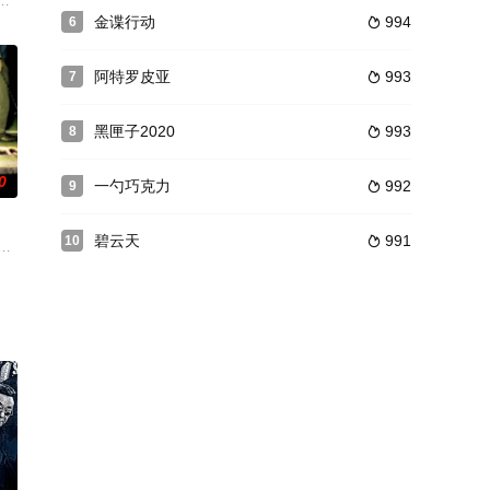
”挺身而出，其首领老大、弟
活，一早先来个健康操，中午和同事们坐在堤岸吹着海风共进午餐，下
雄（洪性中）、朱剑（陈凤镇）退出江湖后，一日巧遇四抬棺行尸人，搏斗间
金谍行动
994
6

阿特罗皮亚
993
7

黑匣子2020
993
8

0
一勺巧克力
992
9

碧云天
991
10

，乃化身在一支小名为弗卢克的
起步，她每日下尽苦功，甚至练到脚尖破皮流血亦不肯歇息。La
不慎造成一场严重的车祸，她的精神受到严重刺激，而坐在旁边的姐姐维妮莎也