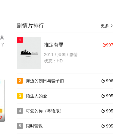
剧情片排行
更多

的其
1
台了
推定有罪
997

2011 / 法国 / 剧情
状态：HD
海边的朝日与骗子们
996
2

陌生人的爱
995
3

可爱的你（粤语版）
995
4

0
限时营救
995
5
