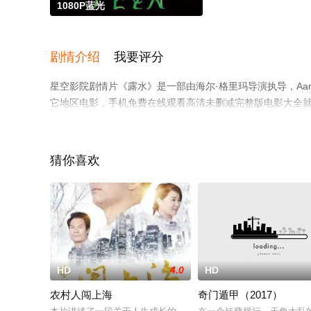
1080P蓝光
剧情介绍
我要评分
星空影院剧情片《露水》是一部由海尔·格里玛导演执导，Aaron,Arefe,A
它地区电影，手机免费在线观看高清未删减完整版电影大全
解。
猜你喜欢
HD
4.0
HD
农村人闯上海
奇门遁甲（2017）