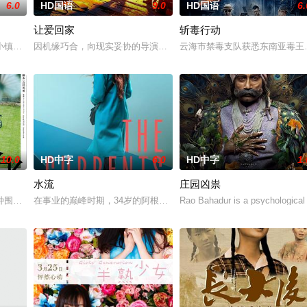
6.0
HD国语
9.0
HD国语
6.
让爱回家
斩毒行动
，牵引出“婴胎报仇”，“娘娘索命”等一连串妖异事件，张天盛虽被种
小镇的农场，一个怀抱音乐理想的男孩，在追求爱情与理想的道路上历经的艰辛
因机缘巧合，向现实妥协的导演朱达仁萌生拍一部《河南人在北京》
云海市禁毒支队获悉东南亚毒王廖
10.0
HD中字
6.0
HD中字
1.
水流
庄园凶祟
，牵引出“婴胎报仇”，“娘娘索命”等一连串妖异事件，张天盛虽被种
种围绕“废用身”——因瘫痪等原因已无恢复可能的四肢——的治疗方法，而一步
在事业的巅峰时期，34岁的阿根廷造型师丽娜在瑞士的一场颁奖典礼
Rao Bahadur is a psychological