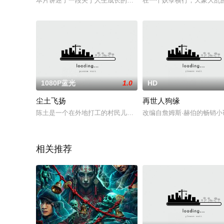
本片讲述了一段关于人生成长的创业故事，主人公小强出生在偏
在一个妖孽横行，天象大乱的
1080P蓝光
1.0
HD
尘土飞扬
再世人狗缘
陈土是一个在外地打工的村民儿子在村内割腕自杀未遂，却因此
改编自詹姆斯·赫伯的畅销
相关推荐