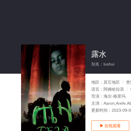
露水
别名：lushui
地区：
其它地区
类
语言：
阿姆哈拉语
导演：
海尔·格里玛
主演：
Aaron,Arefe,Ab
更新时间：
2023-09-
在线观看
