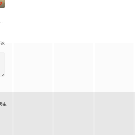
0
。救援副队长陈霖奉命带队深入
，只有最单纯的坚定，然而，在这个充满意外的年纪，未来似乎变得很具
中共四川省第十一届党代表、第十二届中华慈善奖最具爱心慈善楷模张彦杰老
评论
爬虫