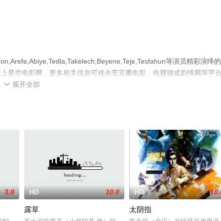
biye,Tedla,Takelech,Beyene,Teje,Tesfahun等演员精彩演绎
就上星空电影网，更多相关信息可移步至豆瓣电影、电视猫或剧情网等平
展开全部

3.0
HD
10.0
HD
10.
露草
太阴指