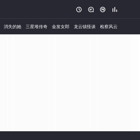




消失的她
三星堆传奇
金发女郎
龙云镇怪谈
检察风云