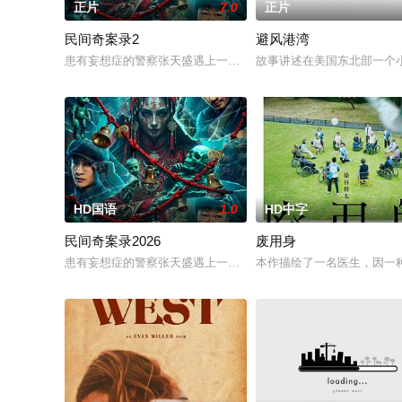
正片
7.0
正片
民间奇案录2
避风港湾
患有妄想症的警察张天盛遇上一起离奇的神像杀人事件，勘案过程中
故事讲述在美国东北部一个
HD国语
1.0
HD中字
民间奇案录2026
废用身
患有妄想症的警察张天盛遇上一起离奇的神像杀人事件，勘案过程中
本作描绘了一名医生，因一