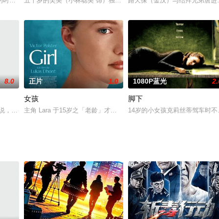
僻的农村，幼年时母亲不幸遭遇车祸离世，一家人生活十分艰辛，但是幸得奶
时代，外星妖物侵袭而来。此时江湖上精通“奇门遁甲”之术的神秘组织“雾隐门
五十岁的芙美（小林聪美 饰）独自住在滨海小镇，每天过着规律的生
路天保（金汉）与结拜兄弟唐进
8.0
正片
1.0
1080P蓝光
2.
女孩
脚下
让陈土发现了自己和儿子血型不匹配，懦弱的陈土不知所措。自我斗争后的陈
小说，描写马修·莫迪恩饰演的住家男人在一次神秘的车祸意外中不明不白地被杀
主角 Lara 于15岁之「老龄」才加入芭蕾舞班。由于较其他女孩迟
14岁的小女孩克莉丝蒂驾车时