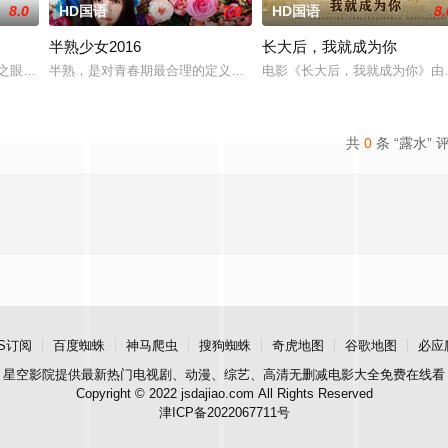
8.0
HD国语
7.0
HD国语
8.
半熟少女2016
长大后，我就成为你
独自一人踏上穿越西德克萨斯州的旅程，寻求紧急医疗救助。一路上，她既遭
神之眼”的恐怖传说，生物系学生苏瑶与同学进山科考，却因遭遇飓风来袭而失联
半熟，是对青春期最合理的定义，它是梦开始的地方，没有深思熟虑
电影《长大后，我就成为你》由
共
0
条 “露水” 
S订阅
百度蜘蛛
神马爬虫
搜狗蜘蛛
奇虎地图
谷歌地图
必应
星空影院
提供最新热门电视剧、动漫、综艺、高清无删减电影大全免费在线看
Copyright © 2022 jsdajiao.com All Rights Reserved
津ICP备2022067711号