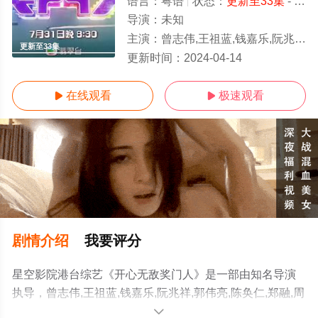
语言：
粤语
状态：
更新至33集
- 高清免费在线观看
导演：
未知
主演：
曾志伟,王祖蓝,钱嘉乐,阮兆祥,郭伟亮,陈奂仁,郑融,周嘉洛,连诗雅,张
更新至33集
更新时间：
2024-04-14
在线观看
极速观看


剧情介绍
我要评分
星空影院港台综艺《开心无敌奖门人》是一部由知名导演
执导，曾志伟,王祖蓝,钱嘉乐,阮兆祥,郭伟亮,陈奂仁,郑融,周
嘉洛,连诗雅,张颕康等演员精彩演绎的中国香港综艺，手机
