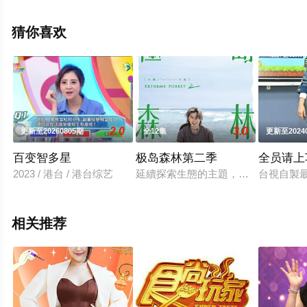
免费在线观看高清未删减完整版综艺节目就上星空电影
网，更多相关信息可移步至豆瓣综艺、电视猫或剧情网等
猜你喜欢
平台了解。
2.0
3.0
更新至20260805期
全12集
更新至2024
百变智多星
极岛森林第二季
全员请上
2023 / 港台 / 港台综艺
延續探索生態的主題，「極島森林2」以
台視自製
相关推荐