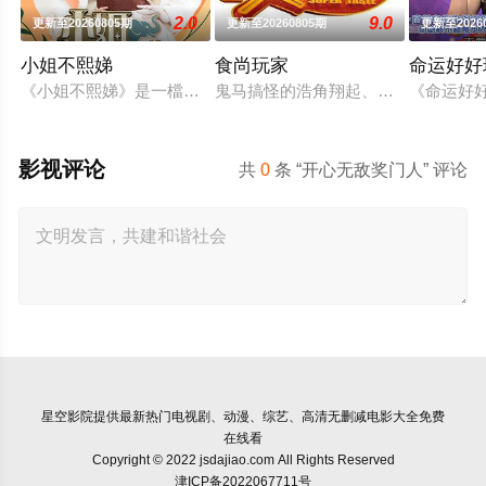
2.0
9.0
更新至20260805期
更新至20260805期
更新至2026
小姐不熙娣
食尚玩家
命运好好
《小姐不熙娣》是一檔以女性做為出發點，討論內容聚焦女性職
鬼马搞怪的浩角翔起、莎莎及其他主
《命运好
影视评论
共
0
条 “开心无敌奖门人” 评论
星空影院
提供最新热门电视剧、动漫、综艺、高清无删减电影大全免费
在线看
Copyright © 2022 jsdajiao.com All Rights Reserved
津ICP备2022067711号