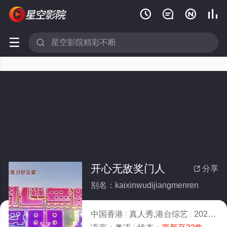






开心无敌奖门人
分享

别名：kaixinwudijiangmenren
中国香港
真人秀,港台综艺
2022
10