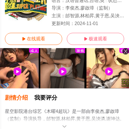
语言：
汉语普通话,台语,英
状态：
更新
导演：
李俊杰,廖啟璋（监制）
主演：
邰智源,林柏昇,黄于恩,吴泱潾,谢坤达,阿部玛利亚
更新至20241031期
更新时间：
2024-11-01
在线观看
极速观看


剧情介绍
我要评分
星空影院港台综艺《木曜4超玩》是一部由李俊杰,廖啟璋
（监制）导演执导，邰智源,林柏昇,黄于恩,吴泱潾,谢坤达,
阿部玛利亚等演员精彩演绎的中国台湾综艺，手机免费在
