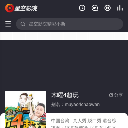






木曜4超玩
分享

别名：muyao4chaowan
中国台湾
真人秀,脱口秀,港台综艺
2