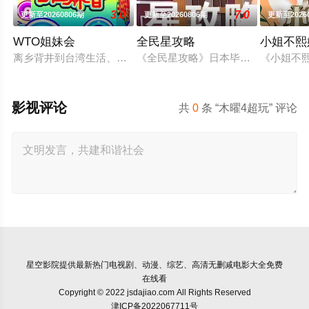
3.0
7.0
更新至20260806期
更新至20260806期
更新至2026
WTO姐妹会
全民星攻略
小姐不熙
离乡背井到台湾生活、读书，每个台湾新住民难免会因为文化差
《全民星攻略》日本毕业典礼向学长
《小姐不
影视评论
共
0
条 “木曜4超玩” 评论
星空影院
提供最新热门电视剧、动漫、综艺、高清无删减电影大全免费
在线看
Copyright © 2022 jsdajiao.com All Rights Reserved
津ICP备2022067711号