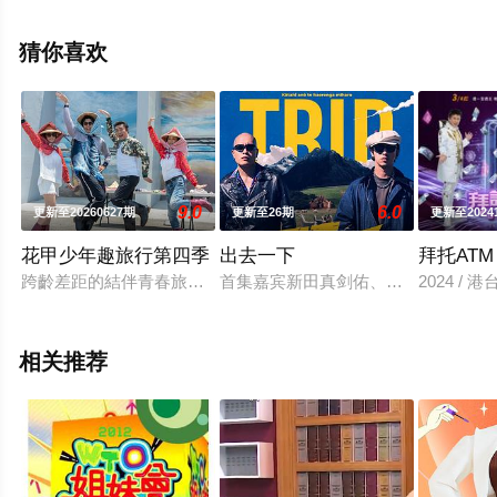
线观看高清未删减完整版综艺节目就上星空电影网，更多
相关信息可移步至豆瓣综艺、电视猫或剧情网等平台了
猜你喜欢
解。
9.0
6.0
更新至20260627期
更新至26期
更新至2024
花甲少年趣旅行第四季
出去一下
拜托ATM
跨齡差距的結伴青春旅行 走訪在地文化行銷台灣！ 全台唯一！跨
首集嘉宾新田真剑佑、草野大成，远赴新
2024 / 
相关推荐