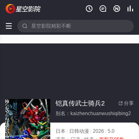






铠真传武士骑兵2
分享

别名：kaizhenchuanwushiqibing2
日本
日韩动漫
2026
5.0