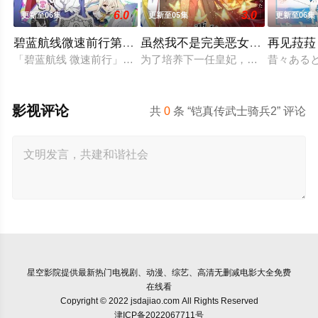
6.0
3.0
更新至06集
更新至05集
更新至06集
碧蓝航线微速前行第二季
虽然我不是完美恶女～雏宫蝶鼠
再见菈菈
「碧蓝航线 微速前行」第2季制作决定。
为了培养下一任皇妃，从五大名门中召
昔々ある
影视评论
共
0
条 “铠真传武士骑兵2” 评论
星空影院
提供最新热门电视剧、动漫、综艺、高清无删减电影大全免费
在线看
Copyright © 2022 jsdajiao.com All Rights Reserved
津ICP备2022067711号