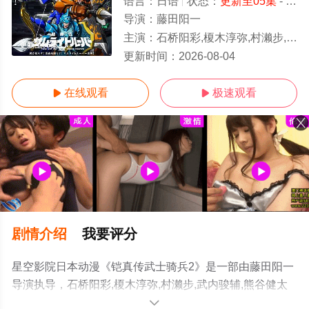
语言：
日语
状态：
更新至05集
- 高清免费在线观看
导演：
藤田阳一
主演：
石桥阳彩,榎木淳弥,村濑步,武内骏辅,熊谷健太郎,增田俊树,木下纱华,L
更新至05集
更新时间：
2026-08-04
在线观看
极速观看


剧情介绍
我要评分
星空影院日本动漫《铠真传武士骑兵2》是一部由藤田阳一
导演执导，石桥阳彩,榎木淳弥,村濑步,武内骏辅,熊谷健太
郎,增田俊树,木下纱华,Lynn,下野纮,草尾毅,野岛裕史,置鲇龙
