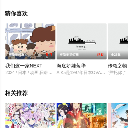
太郎,佐佐木望,西村朋纮,小西克幸,佐藤拓也,鸟海浩辅,寺岛
拓笃,杉田智和,天崎滉平,铃村健一,泽城千春,竹内良太,远藤
猜你喜欢
大智,熊谷俊辉,坂本真绫,等演员精彩演绎的日本动漫，手机
免费在线观看高清未删减完整版动漫全集就上星空电影
网，更多相关信息可移步至豆瓣动漫、电视猫或剧情网等
平台了解。
9.0
9.0
更新至01集
更新至第07集
全28集
我们这一家NEXT
海底娇娃蓝华
传颂之物
2024 / 日本 / 动画,日韩动漫
AIKa是1997年日本OVA动画。
“拜托你
相关推荐