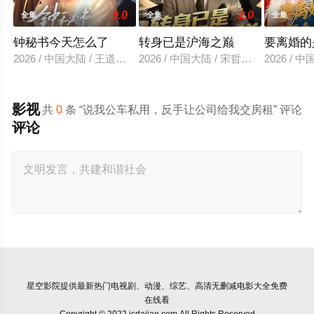
9.0
2.0
全集
全集
全集
钟秘书今天怎么了
转身已是沪海之巅
要离婚的
2026 / 中国大陆 / 王道铁＆谭盐盐
2026 / 中国大陆 / 宋哲伦＆陈丹
2026 /
影视
共
0
条 “说我公车私用，反手让公司给我交房租” 评论
评论
星空影院
提供最新热门电视剧、动漫、综艺、高清无删减电影大全免费
在线看
Copyright © 2022 jsdajiao.com All Rights Reserved