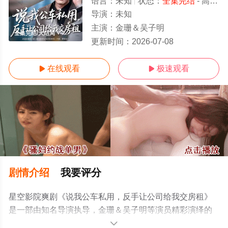
语言：
未知
状态：
全集完结
- 高清免费在线观看
导演：
未知
主演：
金珊＆吴子明
全集完结/大结局
更新时间：
2026-07-08
在线观看
极速观看


剧情介绍
我要评分
星空影院爽剧《说我公车私用，反手让公司给我交房租》
是一部由知名导演执导，金珊＆吴子明等演员精彩演绎的
中国大陆电视剧，大结局剧情已揭晓（全集完结），手机
