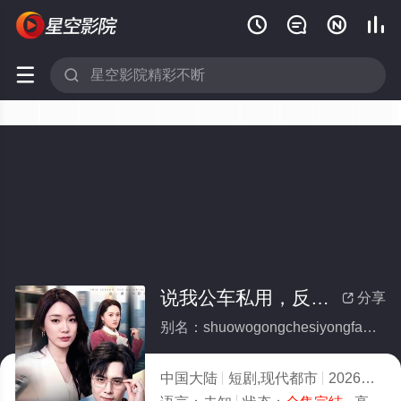






说我公车私用，反手让公司给我交房租(全集)
分享

别名：shuowogongchesiyongfanshouranggongsigeiwojiaofangzu
中国大陆
短剧,现代都市
2026
4.0