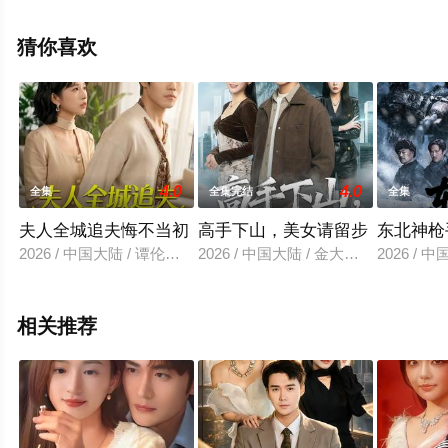
免费在线观看高清未删减完整版电视剧全集就上星空电影
网，更多相关信息可移步至豆瓣电视剧、电视猫或剧情网
猜你喜欢
等平台了解。
4.0
4.0
全集
全集完结
全集
夫人全城追夫悔不当初
高手下山，美女请留步
东北神枪手
2026 / 中国大陆 / 谭伦＆何为
2026 / 中国大陆 / 金大钟＆李图图
2026 /
相关推荐