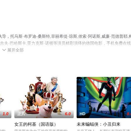
，托马斯·布罗迪-桑斯特,菲丽希缇·琼斯,侬索·阿诺斯,威廉·范德普耶,
根,桑吉夫·巴哈斯卡,亚力克斯·诺顿等演员精彩演绎的德国电影，手机免费在
展开全部
息可移步至豆瓣电影、电视猫或剧情网等平台了解。

1.0
正片
6.0
HD
8.
女王的柯基（国语版）
未来蝙蝠侠：小丑归来