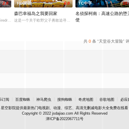
2.0
HD国语
6.0
TC中字
10.
森巴幸福岛之我要回家
名侦探柯南：高速公路的堕
使
证几位少女在此谱写短暂却珍贵的相遇篇章。不久的未来……东京的 1
redrake、山神Sorrel、孤儿Ben，因银龙的家园无法继续居住，共同踏上去
这是一个关于欧野父子勇敢追寻回家道路的故事，父子二人意外沦落
柯南、小兰、园子、小五郎，与
共
0
条 “天堂谷大冒险” 
S订阅
百度蜘蛛
神马爬虫
搜狗蜘蛛
奇虎地图
谷歌地图
必应
星空影院
提供最新热门电视剧、动漫、综艺、高清无删减电影大全免费在线看
Copyright © 2022 jsdajiao.com All Rights Reserved
津ICP备2022067711号