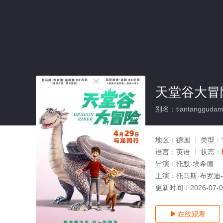
天堂谷大冒
别名：tiantanggudam
地区：
德国
类型：
语言：
英语
状态：
导演：
托默·埃希德
主演：
托马斯·布罗迪-
更新时间：
2026-07-
在线观看
