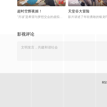
HD
2.0
HD中字
超时空辉夜姬！
天堂谷大冒险
“月读”是希望与梦想交会的虚拟空间，而舞台幕布将缓缓升起，见
影片讲述了年轻勇敢的银龙Fi
影视评论
RS