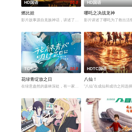
HD国语
10.0
HD国语
燃比娃
哪吒之决战龙神
影片故事源自羌族神话，讲述了一只被人类抚养长大的猴子，追寻
影片讲述了哪吒为了救出活
TC中字
10.0
HDTC国语
花绿青绽放之日
八仙！
在绿意盎然的森林深处，有一家名为“带刀烟火店”的烟花工厂，
“八仙”在成仙和成功之间选