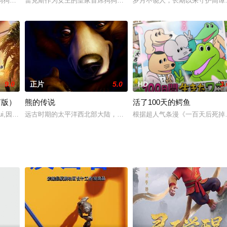
狗狗，是一只在白金汉宫过着奢靡生活、备受宠爱的小柯基犬。一次意外让它流
雷克斯作为女王的皇家首席狗狗，是一只在白金汉宫过着奢靡生活、
岁月不饶人，长期以来守护高谭
Tail）”的纳兹·多拉格尼尔（柿原彻也 配音）、露西·
9.0
正片
5.0
HD
3.
声版）
熊的传说
活了100天的鳄鱼
博士在偶然之中得到了一块神秘的木刻板，并因此惹祸上身下落不明，留下小
regui,因阿基·贝拉尔特,坎迪多·乌兰加,Asier,Hernández,Vito,Rogado
远古时期的太平洋西北部大陆，父母双亡的印第安人三兄弟相依为命
根据超人气条漫《一百天后死掉