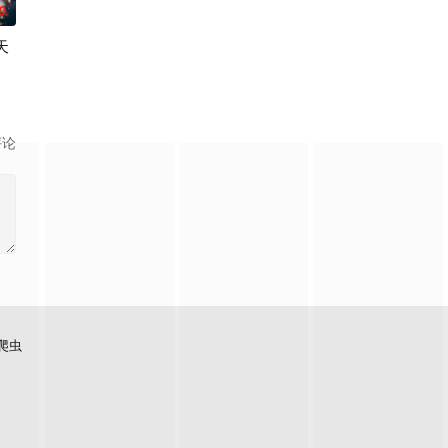
0
天
喜马拉雅山脉寻
幸福岛，遭遇了一群可爱的小动物森巴、小帅、静静等，欧野父子克服重
喜欢摩托车的世良真纯一同前往横滨·港未来，参加摩托车庆典“神奈川摩托车循
评论
爬虫