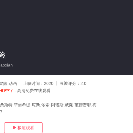
险
aoxian
冒险,动画
上映时间：
2020
豆瓣评分：
2.0
HD中字
- 高清免费在线观看
桑斯特,菲丽希缇·琼斯,侬索·阿诺斯,威廉·范德普耶,梅
07
极速观看
