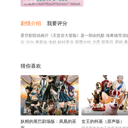
HD中字
剧情介绍
我要评分
星空影院动画片《天堂谷大冒险》是一部由托默·埃希德导演执导
拉·沙尔,弗莱迪·海默,帕特里克·斯图尔特,尤恩,斯蒂芬·霍
看高清未删减完整版电影大全就上星空电影网，更多相关信
猜你喜欢
正片
6.0
正片
妖精的尾巴剧场版：凤凰的巫
女王的柯基（原声版）
女