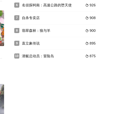
落伦敦街头，闯入流浪狗中心，他
备受宠爱的小柯基犬。一次意外让它流落伦敦街头，闯入流浪狗中心，他
市的布鲁斯·韦恩也逃不过时间的无情魔掌，逐渐步入迟暮之年，而他的死对头
名侦探柯南：高速公路的堕天使
926
6

自杀专卖店
908
7

翡翠森林：狼与羊
900
8

0
直立象传说
895
9

潜艇总动员：冒险岛
875
10

，靠打猎为生。一次，大哥在打猎时误闯了熊的家，母熊以为大哥要来伤
的鳄鱼》改编的动画电影定档5月28日在日本上映。《摄影机不要停！》导演