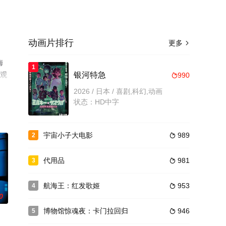
动画片排行
更多

梅
1
线观
银河特急
990

2026 / 日本 / 喜剧,科幻,动画
状态：HD中字
宇宙小子大电影
989
2

代用品
981
3

航海王：红发歌姬
953
4

0
博物馆惊魂夜：卡门拉回归
946
5
