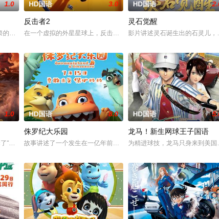
1.0
HD国语
3.0
HD国语
2.
反击者2
灵石觉醒
母亲阿勿巴吉（周迅 配音）的足迹，踏上神山探寻“温暖”之谜的旅程。
祭的小孩，杀死龙三太子。因而惹怒了龙神，被龙神所伤，断掉一臂。最终在太
在一个虚拟的外星星球上，反击者是一个专业的商业机器人拳击运动
影片讲述灵石诞生出的石灵儿，
1.0
HD国语
8.0
HD国语
5.
侏罗纪大乐园
龙马！新生网球王子国语
因小镇重新开发，该工厂被迫面临拆迁，带刀敬太郎已经在这里坚持了四年
择了“成团”，在搞钱和搞事业之间选择了“搞事情”？！吕洞宾、钟离权带队，集
故事讲述了一个发生在一亿年前恐龙世纪的故事。影片主角是一只肉
为精进球技，龙马只身来到美国