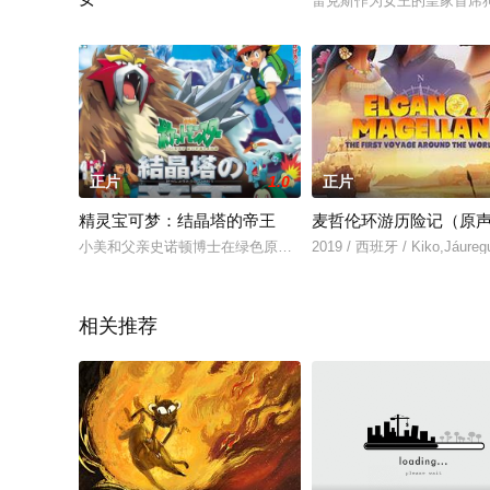
雷克斯作为女王的皇家首席
在某个临海小镇，隶属魔导士公会下设分支机构“妖精的尾巴（Fairy 
正片
1.0
正片
精灵宝可梦：结晶塔的帝王
麦哲伦环游历险记（原
小美和父亲史诺顿博士在绿色原野过着相依为命的生活。某日，
2019 / 西班牙 / Kiko,Jáu
相关推荐