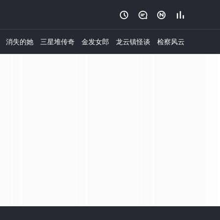




消失的她
三星堆传奇
金发女郎
龙云镇怪谈
检察风云