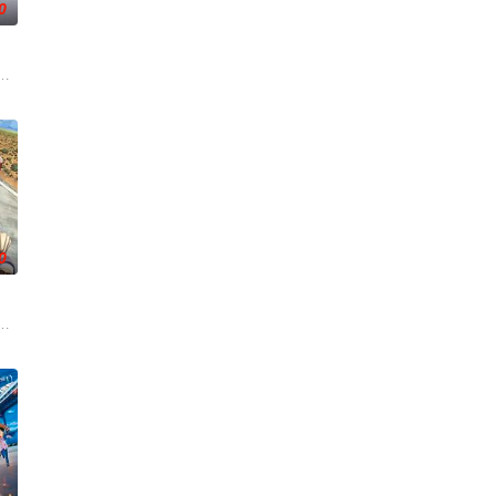
0
乙真人的帮助下，塑莲藕手臂，提
员，他在不锈钢教练的培养下，击败了糖铁机器人，赢得了一次商业比赛
被石矶娘娘收养。哪吒误伤石矶徒弟，太乙真人偏袒哪吒，锁住石矶。石灵儿
0
结何仙姑、铁拐李、韩湘子
食性恐龙阿布，他阴差阳错地在草食性恐龙的窝里出生，并得到了食草性
。一次街头对垒，龙马竟意外回到过去，得以领略父亲年轻时制霸网球场的英