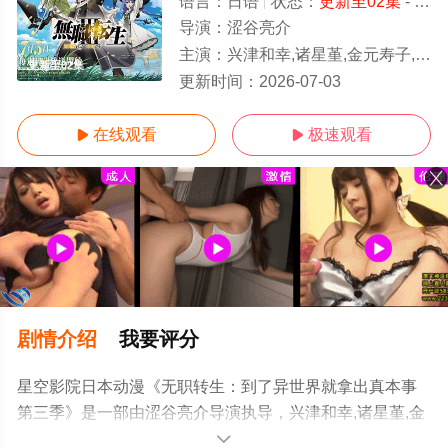
语言：
日语
状态：
更新至02集
- 高清免费在线观看
导演：
涩谷亮介
主演：
兴津和幸,诸星堇,金元寿子,小山力也,茅野爱衣,鹤冈聪,田中理惠,杉田智
更新至02集
更新时间：
2026-07-03
在线观看
极速观看


剧情介绍
我要评分
星空影院日本动漫《无职转生：到了异世界就拿出真本事
第三季》是一部由涩谷亮介导演执导，兴津和幸,诸星堇,金
元寿子,小山力也,茅野爱衣,鹤冈聪,田中理惠,杉田智和,若山
