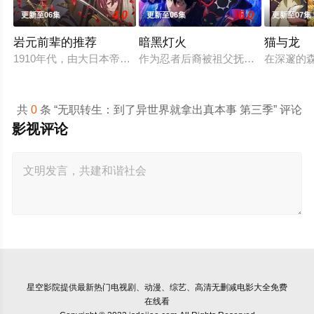
4.0
6.0
更新至06集
更新至06集
更新至07集
岩元前辈的推荐
暗黑灯火
猫与龙
1910年代，由大日本帝国陆军设立的学校——陆军栖凤中学。
作为忍者后裔被祖父抚养长大、拥有与
在深邃的
共
0
条 “无职转生：到了异世界就拿出真本事 第三季” 评论
影视评论
星空影院
提供最新热门电视剧、动漫、综艺、高清无删减电影大全免费
在线看