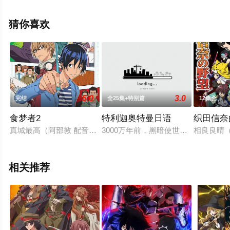
诗音,小原好美,上田丽奈,Lynn,内山夕实,逢坂良太,高田忧希,
会泽纱弥等演员精彩演绎的日本动漫，手机免费在线观看
猜你喜欢
高清未删减完整版动漫全集就上星空电影网，更多相关信
息可移步至豆瓣动漫、电视猫或剧情网等平台了解。
5.0
3.0
完结
全25集+特别篇
12集全
食梦者2
特利迦奥特曼日语
织田信奈
真城最高（阿部敦 配音）是一个在绘画方面极有天赋的少年，
3000万年前，黑暗使世界陷入恐惧
相良良晴
相关推荐