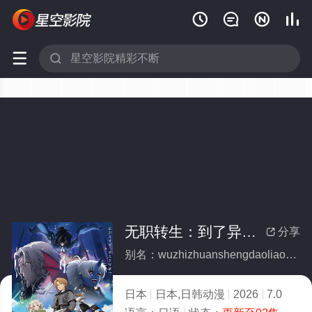






无职转生：到了异世界就拿出真本事 第三季
分享

别名：wuzhizhuanshengdaoliaoyishijiejiunachuzhenbenshidisanji
日本
日本,日韩动漫
2026
7.0