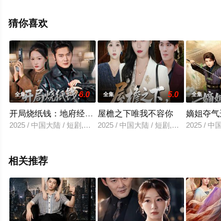
观看高清未删减完整版电视剧全集就上星空电影网，更多
相关信息可移步至豆瓣电视剧、电视猫或剧情网等平台了
猜你喜欢
解。
6.0
5.0
全集
全集
全集
开局烧纸钱：地府经理找上门
屋檐之下唯我不容你
嫡姐夺气
2025 / 中国大陆 / 短剧,年代穿越
2025 / 中国大陆 / 短剧,现代都市
2025 / 
相关推荐