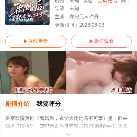
语言：
未知
状态：
全集完结
- 高清免费在线观看
导演：
未知
主演：
郑纪元＆许丹
全集完结/大结局
更新时间：
2026-06-03
在线观看
极速观看


剧情介绍
我要评分
星空影院爽剧《离婚后，玄学大佬她高不可攀》是一部由
知名导演执导，郑纪元＆许丹等演员精彩演绎的中国大陆
电视剧，大结局剧情已揭晓（全集完结），手机免费在线
