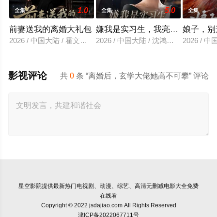
1.0
5.0
全集
全集
全集
前妻送我的离婚大礼包
嫌我是实习生，我亮出老板身份
娘子，别
2026 / 中国大陆 / 霍文琦＆雷小米
2026 / 中国大陆 / 沈鸿运＆刘亚倩
2026 / 
影视评论
共
0
条 “离婚后，玄学大佬她高不可攀” 评论
星空影院
提供最新热门电视剧、动漫、综艺、高清无删减电影大全免费
在线看
Copyright © 2022 jsdajiao.com All Rights Reserved
津ICP备2022067711号