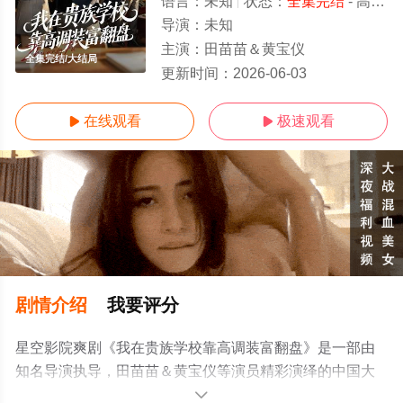
语言：
未知
状态：
全集完结
- 高清免费在线观看
导演：
未知
主演：
田苗苗＆黄宝仪
全集完结/大结局
更新时间：
2026-06-03
在线观看
极速观看


剧情介绍
我要评分
星空影院爽剧《我在贵族学校靠高调装富翻盘》是一部由
知名导演执导，田苗苗＆黄宝仪等演员精彩演绎的中国大
陆电视剧，大结局剧情已揭晓（全集完结），手机免费在
