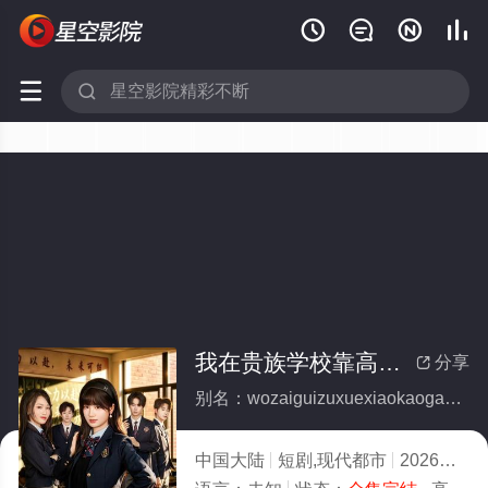






我在贵族学校靠高调装富翻盘(全集)
分享

别名：wozaiguizuxuexiaokaogaodiaozhuangfufanpan
中国大陆
短剧,现代都市
2026
10.0