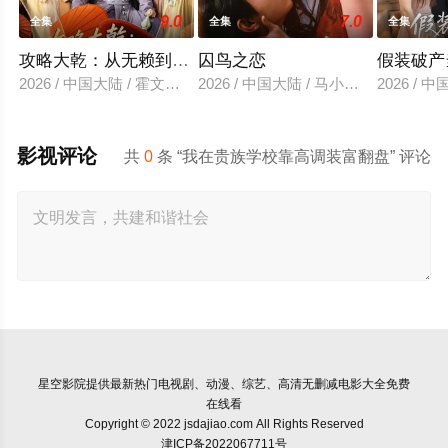
9.0
7.0
全集
全集
全集
攻略大乾：从无赖到霸主
囚鸟之恋
假装破产
2026 / 中国大陆 / 霍文琦＆陈洁蕾
2026 / 中国大陆 / 马小宇&兰岚
2026 /
影视评论
共
0
条 “我在贵族学校靠高调装富翻盘” 评论
星空影院
提供最新热门电视剧、动漫、综艺、高清无删减电影大全免费
在线看
Copyright © 2022 jsdajiao.com All Rights Reserved
津ICP备2022067711号