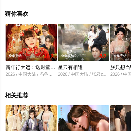
线观看高清未删减完整版电视剧全集就上星空电影网，更
多相关信息可移步至豆瓣电视剧、电视猫或剧情网等平台
猜你喜欢
了解。
10.0
8.0
全集完结
全集完结
全集完结
新年行大运：送财童子来敲门
星云有相逢
朕只想当
2026 / 中国大陆 / 冯谷雨&韦家娴
2026 / 中国大陆 / 张君&宋星翰
2026 /
相关推荐