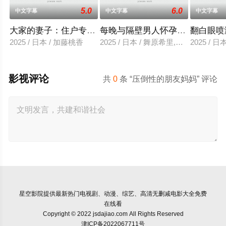
5.0
6.0
中文字幕
中文字幕
中文字幕
大家的妻子：住户专用洞口
每晚与隔壁男人怀孕性爱
翻白眼喷
2025 / 日本 / 加藤桃香
2025 / 日本 / 舞原希里,佐川金二
2025 / 
影视评论
共
0
条 “压倒性的朋友妈妈” 评论
星空影院
提供最新热门电视剧、动漫、综艺、高清无删减电影大全免费
在线看
Copyright © 2022 jsdajiao.com All Rights Reserved
津ICP备2022067711号