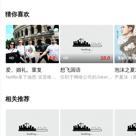
信息可移步至豆瓣电影、电视猫或剧情网等平台了解。
猜你喜欢
4.0
10.0
HD
HD
更新至第36
爱。婚礼。重复
想飞国语
泡沫之夏2
Netflix拿下迪恩·克雷格执导，山姆·克拉弗林、奥立薇娅·玛恩主演的
任职于网络公司的Joker（吴彦祖 饰
尹夏沫（
相关推荐