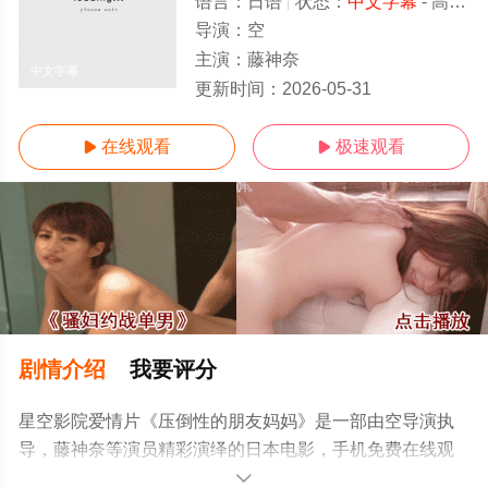
语言：
日语
状态：
中文字幕
- 高清免费在线观看
导演：
空
主演：
藤神奈
中文字幕
更新时间：
2026-05-31
在线观看
极速观看


剧情介绍
我要评分
星空影院爱情片《压倒性的朋友妈妈》是一部由空导演执
导，藤神奈等演员精彩演绎的日本电影，手机免费在线观
看高清未删减完整版电影大全就上星空电影网，更多相关
