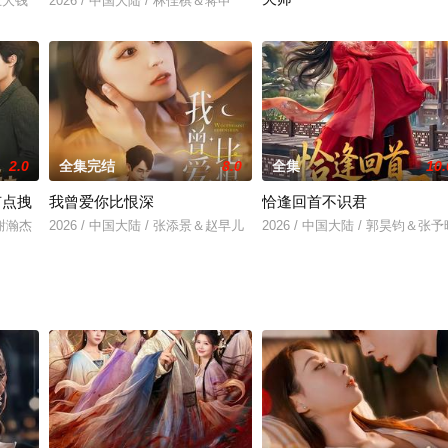
&王大钱
2026 / 中国大陆 / 林佳棋＆蒋申
2026 / 中国大陆 / 王家霖＆张亚
2.0
全集完结
8.0
全集
10.
有点拽
我曾爱你比恨深
恰逢回首不识君
＆谢瀚杰
2026 / 中国大陆 / 张添景＆赵早儿
2026 / 中国大陆 / 郭昊钧＆张予