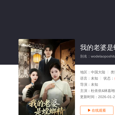
我的老婆是
别名：wodelaoposhita
地区：
中国大陆
类
语言：
未知
状态：
导演：
未知
主演：
杜依依&林嘉翊
更新时间：
2026-01-
在线观看
