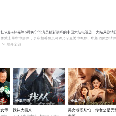
杜依依&林嘉翊&乔婉宁等演员精彩演绎的中国大陆电视剧，大结局剧情
全集就上星空电影网，更多相关信息可移步至豆瓣电视剧、电视猫或剧情
展开全部

4.0
全集完结
3.0
全集完结
1.
凰女帝
我从大秦来
美女老婆别怕，你老公是无
天师