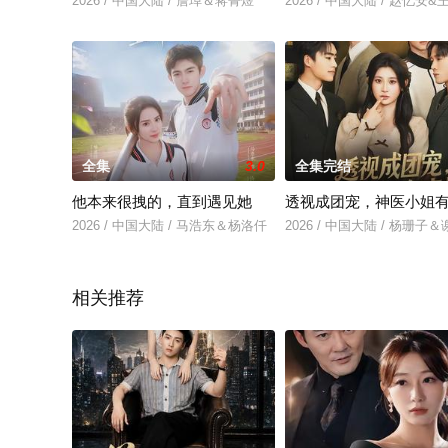
2026 / 中国大陆 / 詹琸＆蒋菁煜
2026 / 中国大陆 / 赵忆安
全集
3.0
全集完结
他本来很拽的，直到遇见她
透视成团宠，神医小姐
2026 / 中国大陆 / 马浩东＆杨洛仟
2026 / 中国大陆 / 杨珊子
相关推荐