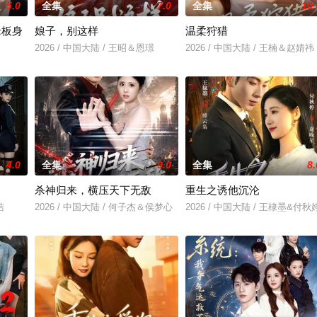
5.0
全集
7.0
全集
10.
老板身
娘子，别这样
温柔狩猎
2026 / 中国大陆 / 王昭＆恩璟
2026 / 中国大陆 / 王楠＆赵婧祎
＆刘亚倩
4.0
全集
9.0
全集
8.
杀神归来，横压天下无敌
重生之诱他沉沦
洁
2026 / 中国大陆 / 何子杰＆侯梦心
2026 / 中国大陆 / 王棣墨&付秋