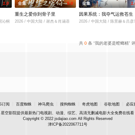
1.0
全集
5.0
全集
1.
重生之爱你到骨子里
因果系统：我夺气运救苍生
＆周沁桐
2026 / 中国大陆 / 谢杰＆肖涵语
2026 / 中国大陆 / 陈景赫＆吕彦
共
0
条 “我的老婆是螳螂精” 
S订阅
百度蜘蛛
神马爬虫
搜狗蜘蛛
奇虎地图
谷歌地图
必应
星空影院
提供最新热门电视剧、动漫、综艺、高清无删减电影大全免费在线看
Copyright © 2022 jsdajiao.com All Rights Reserved
津ICP备2022067711号