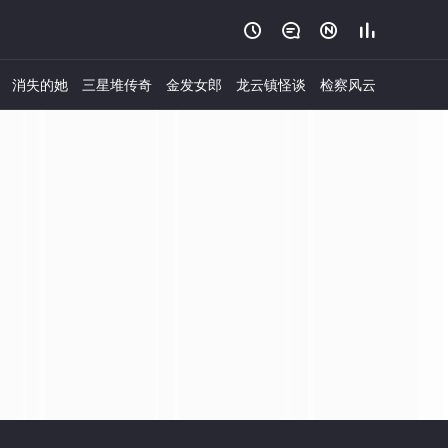




消失的她
三星堆传奇
金发女郎
龙云镇怪谈
检察风云