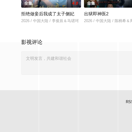
全集
4.0
全集
拒绝做妾后我成了太子侧妃
出狱即神医2
2026 / 中国大陆 / 李俊辰＆马珺珂
2026 / 中国大陆 / 陈柄希
影视评论
RS