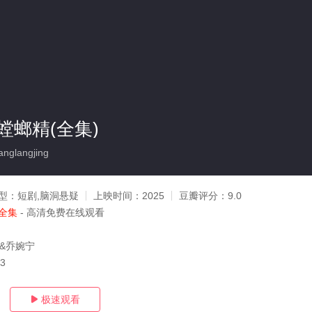
螳螂精(全集)
nglangjing
型：
短剧,脑洞悬疑
上映时间：
2025
豆瓣评分：
9.0
全集
- 高清免费在线观看
&乔婉宁
23
极速观看
