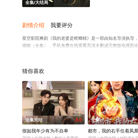
全集/大结局
剧情介绍
我要评分
星空影院爽剧《我的老婆是螳螂精》是一部由知名导演执导，
揭晓（全集），手机免费在线观看高清未删减完整版电视剧
平台了解。
猜你喜欢
全集完结
8.0
全集
假如我年少有为不自卑
都市，我的右手住着凤