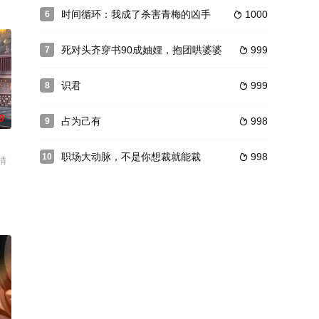
时间循环：我成了杀害青梅的凶手
1000
6

迪
死对头齐穿书90成妯娌，抱团哄婆婆
999
7

识君
999
8

0
占为己有
998
9

职场大动脉，不是你想裁就能裁
998
10

晴