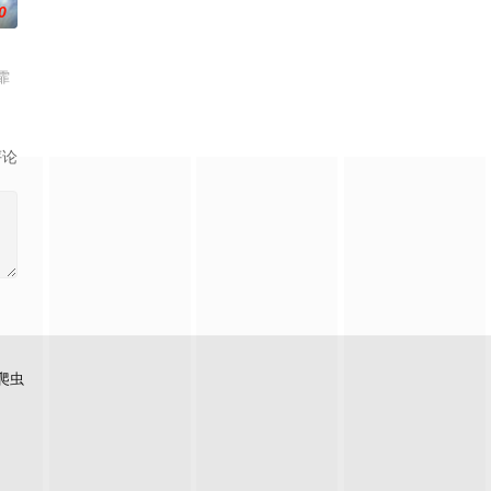
0
霏
评论
爬虫