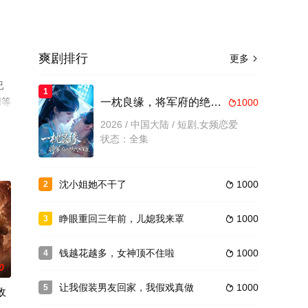
爽剧排行
更多

已
1
网等
一枕良缘，将军府的绝代双丫鬟
1000

2026 / 中国大陆 / 短剧,女频恋爱
状态：全集
沈小姐她不干了
1000
2

睁眼重回三年前，儿媳我来罩
1000
3

钱越花越多，女神顶不住啦
1000
4

0
让我假装男友回家，我假戏真做
1000
5

敌