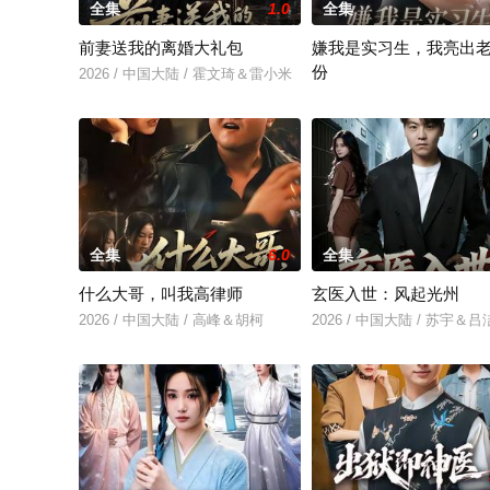
全集
1.0
全集
前妻送我的离婚大礼包
嫌我是实习生，我亮出
份
2026 / 中国大陆 / 霍文琦＆雷小米
2026 / 中国大陆 / 沈鸿运
全集
6.0
全集
什么大哥，叫我高律师
玄医入世：风起光州
2026 / 中国大陆 / 高峰＆胡柯
2026 / 中国大陆 / 苏宇＆吕