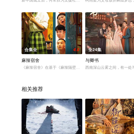
新中国成立后，何常胜为支援社会主义建设，携家带口从扬州江
柯雨柔为父母放弃舞团梦想
合集全
4.0
全24集
麻辣宿舍
与卿书
《麻辣宿舍》在基于《麻辣隔壁》第1~4季 的基础上，将一如
西南深山云雾之间，有一处
相关推荐