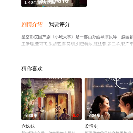
1-40全集/大结局
剧情介绍
我要评分
星空影院国产剧《小城大事》是一部由孙皓导演执导，赵丽颖,黄晓
王伊瑶,董可飞,朱超艺,陈昊明,刘巴特尔,陈法蓉,罗二羊,郭广平
夏力薪,房子斌,宋宁峰,李等演员精彩演绎的中国大陆电视剧
剧全集就上星空电影网，更多相关信息可移步至豆瓣电视剧
猜你喜欢
全38集
6.0
全24集
六姊妹
柔情史