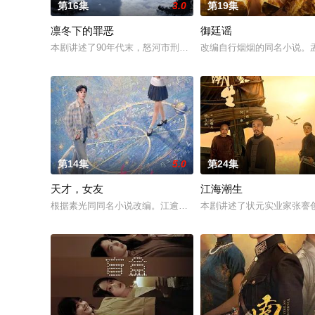
第16集
3.0
第19集
凛冬下的罪恶
御廷谣
本剧讲述了90年代末，怒河市刑侦支队在无普及监控、无DNA
改编自行烟烟的同名小说。
第14集
5.0
第24集
天才，女友
江海潮生
根据素光同同名小说改编。江逾白长大以后，林知夏忽然对他说：
本剧讲述了状元实业家张謇