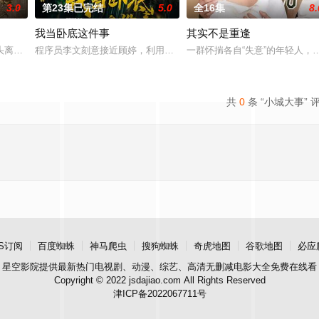
3.0
第23集已完结
5.0
全16集
8.
我当卧底这件事
其实不是重逢
完成复仇的受害者；临终前与遗憾和解的“无用之人”；共享同一具躯体
头离奇失窃，戏班主横尸戏台，将冷血少帅许又安与昆曲名伶荣筱楠推向不死不
程序员李文刻意接近顾婷，利用顾炎女儿奴的属性，请求老炮儿顾炎
一群怀揣各自“失意”的年轻人
共
0
条 “小城大事” 
S订阅
百度蜘蛛
神马爬虫
搜狗蜘蛛
奇虎地图
谷歌地图
必应
星空影院
提供最新热门电视剧、动漫、综艺、高清无删减电影大全免费在线看
Copyright © 2022 jsdajiao.com All Rights Reserved
津ICP备2022067711号