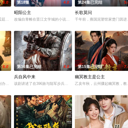
6.0
第18集
4.0
第24集已完结
5.
昭阳公主
长歌莫问
鉴定技术的支持下，通过摸排、勘查等传统刑侦手段，接连破获数起重案要
孟廷辉，大平王朝有史以来个以女子进士科三元及第入翰林院的奇女子。十年前
改编自青帷在晋江文学城的小说《平阳公主》。
千年前，雍国泥塑世家楚门因进
6.0
第36集已完结
4.0
第15集已完结
7.
兵自风中来
幽冥教主是公主
“江逾白，我喜欢你，哲学和生物学意义上的喜欢。”那个夜晚，他脸颊微
创办大生企业，实业报国的故事。甲午战争后，国家蒙羞，张謇虽高中状元，却
该剧讲述了在396旅与陆军步兵学院联合举办的小型军事演习中，郭
乙亥年秋，云州骤起幽冥教，教