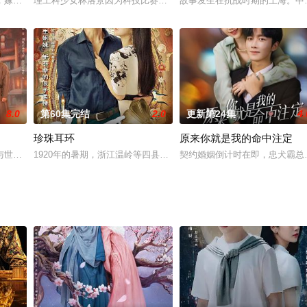
都移居安徽淮南，在淮河边上扎下了根。在接下来的二十年中，何常胜连得六
，嫁入徐家，却撞见丈夫徐子琛出轨，遂决定结束这场7年无爱的商业联姻。婆
理工科少女林洛景因为科技比赛，误入XR系统，穿越至游戏中的盛元
故事发生在抗战时期的上海。中共
8.0
第60集完结
2.0
更新第24集
4.
珍珠耳环
原来你就是我的命中注定
既往地把校园喜剧进行到底。本季主要讲述了他们步入大四的生活，即将面
与世隔绝、漫山桃花的村寨，当朝世子左经纶（王弘毅 饰）赴西南上任途中误
1920年的暑期，浙江温岭等四县洪潮泛滥。在那种灾情的乱世之中
契约婚姻倒计时在即，忠犬霸总