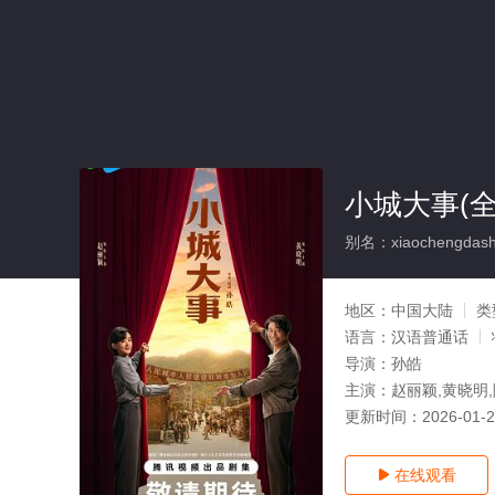
小城大事(全
别名：xiaochengdash
地区：
中国大陆
类
语言：
汉语普通话
导演：
孙皓
主演：
赵丽颖,黄晓明,
更新时间：
2026-01-
在线观看
