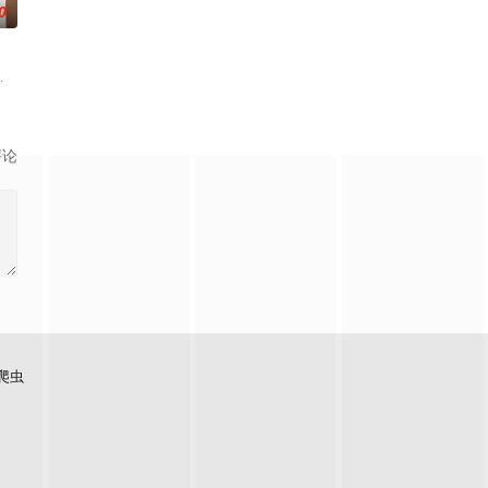
0
休的对立绝境。而他们不知，对方
带自己用程序员身份卧底电诈集团以求查出未婚妻离奇死亡的真相。两人
，在沿海小城南安相遇相知，他们决心各展所长创办旅行社。他们以当地的特色
评论
爬虫