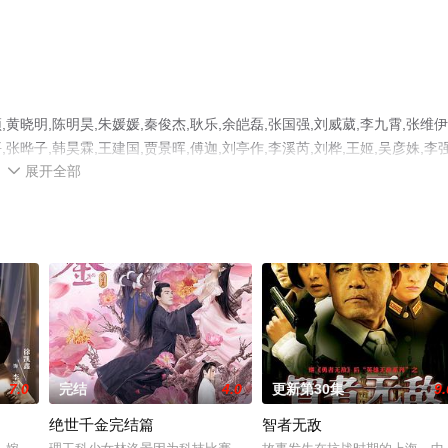
明,陈明昊,朱媛媛,秦俊杰,耿乐,余皑磊,张国强,刘威葳,李九霄,张维伊
,张晔子,韩昊霖,王建国,贾景晖,傅迦,刘亭作,李溪芮,刘桦,王姬,吴彦姝,李强
展开全部
，大结局剧情已揭晓（1-40全集），手机免费在线观看高清未删减完整版

、电视猫或剧情网等平台了解。
7.0
完结
4.0
更新第30集
9.
绝世千金完结篇
智者无敌