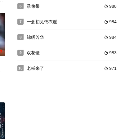
婆徐澜为夺柯家财产，找来李灏青
王朝。想要回到现实世界，就必须找到真爱男主刷满其好感度方可离开
特工“杜鹃”中村功（陈宝国 饰）在好友掩护下，从“佐尔格”谍案中脱身，出
录像带
988
6

一念初见锦衣谣
984
7

锦绣芳华
984
8

0
双花镜
983
9

老板来了
971
10

入此处，因外族人身份招来杀身之
，有人要发灾难财，有人要活命。胭脂是一个善良的女锁匠，她为了活
聂凌峰为护白月光娇妻顾娅珊周全，易容化身为保镖，陪伴在娇妻周围，差点