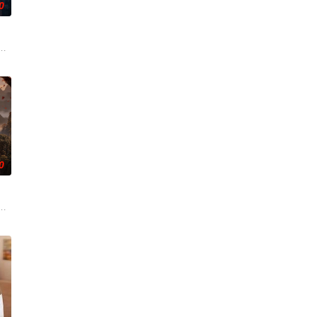
0
的她被他从死人堆里救出来，蓬头
贡的“十二生肖”离奇流血炸裂，惨遭满门流放，楚父以死鸣冤。楚家大小姐楚
0
渴望寻求强国之路。他毅然弃政从
子剑因不满演习流于形式，假传指令要求真打实抗，虽引发哗然，却获
主独孤晴专杀薄情负心德行有亏之辈。太子夏无双和好兄弟张小峰奉皇命携天