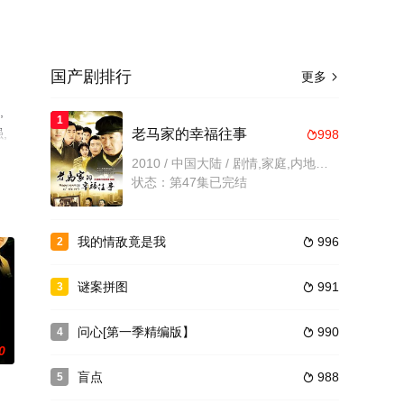
国产剧排行
更多

,
1
,
老马家的幸福往事
998

电视
2010 / 中国大陆 / 剧情,家庭,内地剧,内地
状态：第47集已完结
我的情敌竟是我
996
2

谜案拼图
991
3

问心[第一季精编版】
990
4

0
盲点
988
5
