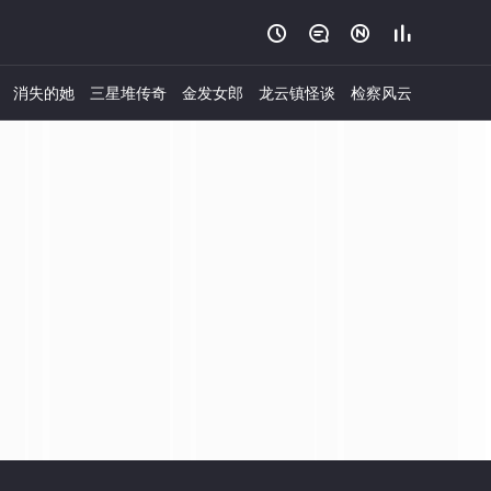




消失的她
三星堆传奇
金发女郎
龙云镇怪谈
检察风云