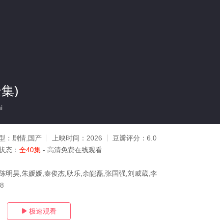
集)
i
型：
剧情,国产
上映时间：
2026
豆瓣评分：
6.0
状态：
全40集
- 高清免费在线观看
陈明昊,朱媛媛,秦俊杰,耿乐,余皑磊,张国强,刘威葳,李
28
极速观看
