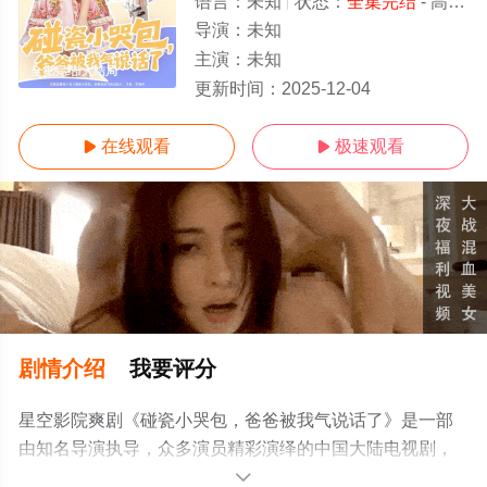
语言：
未知
状态：
全集完结
- 高清免费在线观看
导演：
未知
主演：
未知
全集完结/大结局
更新时间：
2025-12-04
在线观看
极速观看


剧情介绍
我要评分
星空影院爽剧《碰瓷小哭包，爸爸被我气说话了》是一部
由知名导演执导，众多演员精彩演绎的中国大陆电视剧，
大结局剧情已揭晓（全集完结），手机免费在线观看高清
