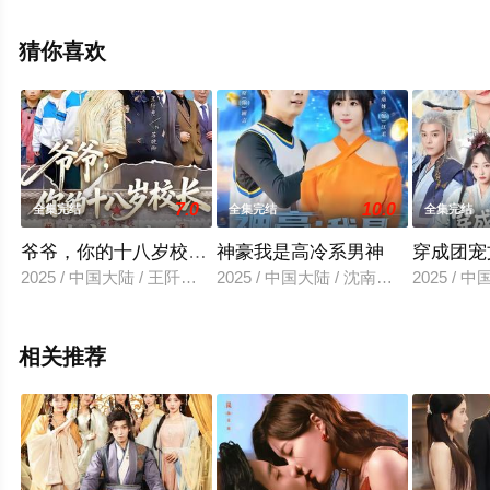
未删减完整版电视剧全集就上星空电影网，更多相关信息
可移步至豆瓣电视剧、电视猫或剧情网等平台了解。
猜你喜欢
7.0
10.0
全集完结
全集完结
全集完结
爷爷，你的十八岁校长来家访啦
神豪我是高冷系男神
穿成团宠
2025 / 中国大陆 / 王阡惠＆杨更太
2025 / 中国大陆 / 沈南姝＆蔡中原
2025 /
相关推荐