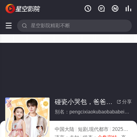






碰瓷小哭包，爸爸被我气说话了(全集)
分享

别名：pengcixiaokubaobababeiwoqishuohualiao
中国大陆
短剧,现代都市
2025
4.0