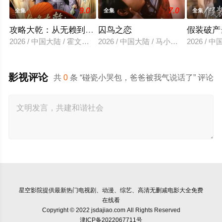
9.0
7.0
全集
全集
全集
攻略大乾：从无赖到霸主
囚鸟之恋
假装破产
2026 / 中国大陆 / 霍文琦＆陈洁蕾
2026 / 中国大陆 / 马小宇&兰岚
2026 /
影视评论
共
0
条 “碰瓷小哭包，爸爸被我气说话了” 评论
星空影院
提供最新热门电视剧、动漫、综艺、高清无删减电影大全免费
在线看
Copyright © 2022 jsdajiao.com All Rights Reserved
津ICP备2022067711号