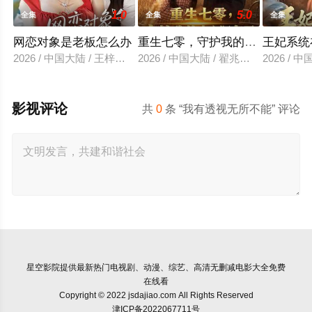
1.0
5.0
全集
全集
全集
网恋对象是老板怎么办
重生七零，守护我的小心肝妻子
王妃系统
2026 / 中国大陆 / 王梓亦＆马倩倩
2026 / 中国大陆 / 翟兆星＆宋宇欣
2026 /
影视评论
共
0
条 “我有透视无所不能” 评论
星空影院
提供最新热门电视剧、动漫、综艺、高清无删减电影大全免费
在线看
Copyright © 2022 jsdajiao.com All Rights Reserved
津ICP备2022067711号