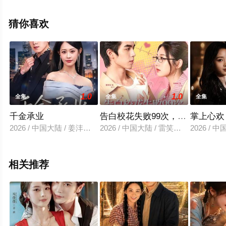
电视剧全集就上星空电影网，更多相关信息可移步至豆瓣
电视剧、电视猫或剧情网等平台了解。
猜你喜欢
1.0
1.0
全集
全集
全集
千金承业
告白校花失败99次，我拒绝就变
掌上心欢
2026 / 中国大陆 / 姜沣＆李宜芯
2026 / 中国大陆 / 雷笑言＆张瀚林
2026 /
相关推荐