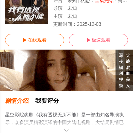
语言：
未知
状态：
全集完结
- 高清免费在线观看
导演：
未知
主演：
未知
全集完结/大结局
更新时间：
2025-12-03
在线观看
极速观看


剧情介绍
我要评分
星空影院爽剧《我有透视无所不能》是一部由知名导演执
导，众多演员精彩演绎的中国大陆电视剧，大结局剧情已
揭晓（全集完结），手机免费在线观看高清未删减完整版
