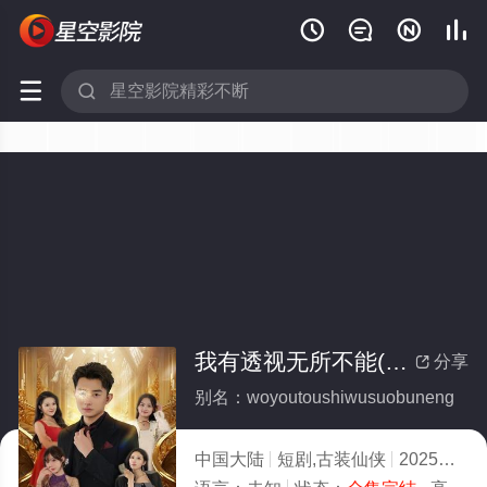






我有透视无所不能(全集)
分享

别名：woyoutoushiwusuobuneng
中国大陆
短剧,古装仙侠
2025
4.0