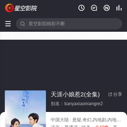






天涯小娘惹2(全集)
分享

别名：tianyaxiaoniangre2
中国大陆
悬疑,奇幻,内地剧,内地
20