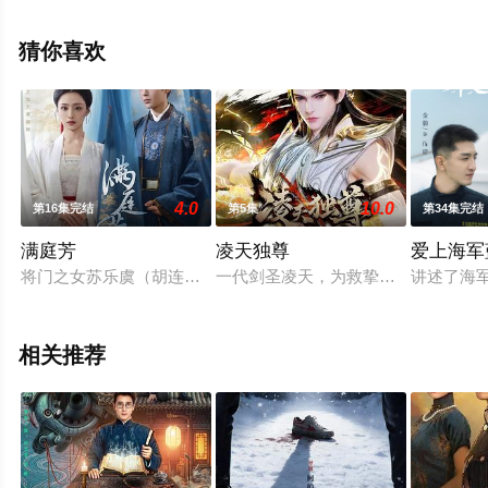
免费在线观看高清未删减完整版电视剧全集就上星空电影
网，更多相关信息可移步至豆瓣电视剧、电视猫或剧情网
猜你喜欢
等平台了解。
4.0
10.0
第16集完结
第5集
第34集完结
满庭芳
凌天独尊
爱上海军
将门之女苏乐虞（胡连馨 饰）自幼受女帝教导，与冀王殷长琰（
一代剑圣凌天，为救挚爱之人逆天夺
讲述了海
相关推荐