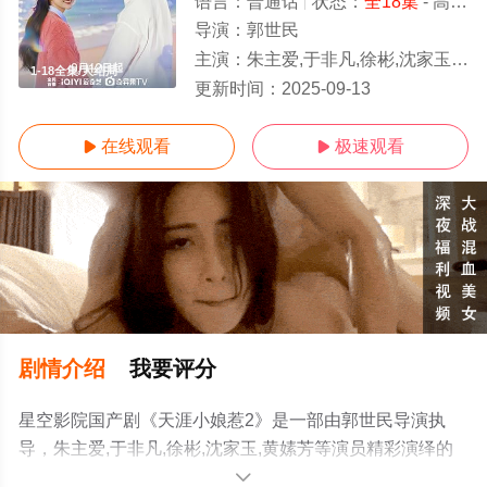
语言：
普通话
状态：
全18集
- 高清免费在线观看
导演：
郭世民
主演：
朱主爱,于非凡,徐彬,沈家玉,黄嫊芳
1-18全集/大结局
更新时间：
2025-09-13
在线观看
极速观看


剧情介绍
我要评分
星空影院国产剧《天涯小娘惹2》是一部由郭世民导演执
导，朱主爱,于非凡,徐彬,沈家玉,黄嫊芳等演员精彩演绎的
中国大陆电视剧，大结局剧情已揭晓（1-18全集），手机
