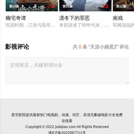
7.0
3.0
第14集
第16集
第12集
幽宅奇谭
凛冬下的罪恶
南戏
民国时期，江淮与迅哥组成说书班子，偶遇“白天人住屋，晚上鬼
本剧讲述了90年代末，怒河市刑侦支
军阀混战
影视评论
共
0
条 “天涯小娘惹2” 评论
星空影院
提供最新热门电视剧、动漫、综艺、高清无删减电影大全免费
在线看
Copyright © 2022 jsdajiao.com All Rights Reserved
津ICP备2022067711号