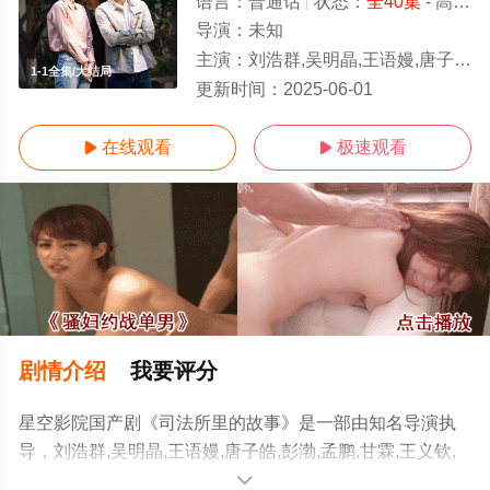
语言：
普通话
状态：
全40集
- 高清免费在线观看
导演：
未知
主演：
刘浩群,吴明晶,王语嫚,唐子皓,彭渤,孟鹏,甘霖,王义钦,端木艺晨,张爱
1-1全集/大结局
更新时间：
2025-06-01
在线观看
极速观看


剧情介绍
我要评分
星空影院国产剧《司法所里的故事》是一部由知名导演执
导，刘浩群,吴明晶,王语嫚,唐子皓,彭渤,孟鹏,甘霖,王义钦,
端木艺晨,张爱月,王梓尘,杨朕等演员精彩演绎的中国大陆电
