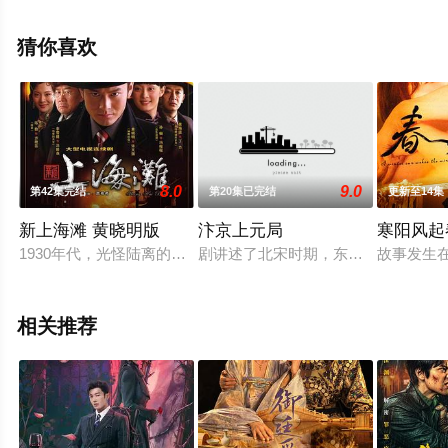
视剧，大结局剧情已揭晓（1-1全集），手机免费在线观看
高清未删减完整版电视剧全集就上星空电影网，更多相关
猜你喜欢
信息可移步至豆瓣电视剧、电视猫或剧情网等平台了解。
8.0
9.0
第42集完结
第20集已完结
更新至14集
新上海滩 黄晓明版
汴京上元局
寒阳风起
1930年代，光怪陆离的老上海。商会之间依然纷争不断，初来
剧讲述了北宋时期，东京城少年孟迁
故事发生
相关推荐