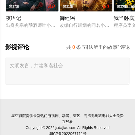
8.0
6.0
第17集
第21集
第23集已完
夜语记
御廷谣
我当卧底
出身贫寒的酿酒师叶小唯遭遇爱人程桉、恩师林晚媚的双重背叛
改编自行烟烟的同名小说。孟廷辉，
程序员李
影视评论
共
0
条 “司法所里的故事” 评论
星空影院
提供最新热门电视剧、动漫、综艺、高清无删减电影大全免费
在线看
Copyright © 2022 jsdajiao.com All Rights Reserved
津ICP备2022067711号