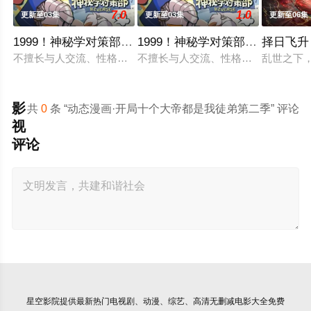
7.0
1.0
更新至03集
更新至03集
更新至06集
1999！神秘学对策部中配版
1999！神秘学对策部英配版
择日飞升
不擅长与人交流、性格腼腆的马库斯在一场乌龙中意外成为了“神
不擅长与人交流、性格腼腆的马库斯在
乱世之下
影
共
0
条 “动态漫画·开局十个大帝都是我徒弟第二季” 评论
视
评论
星空影院
提供最新热门电视剧、动漫、综艺、高清无删减电影大全免费