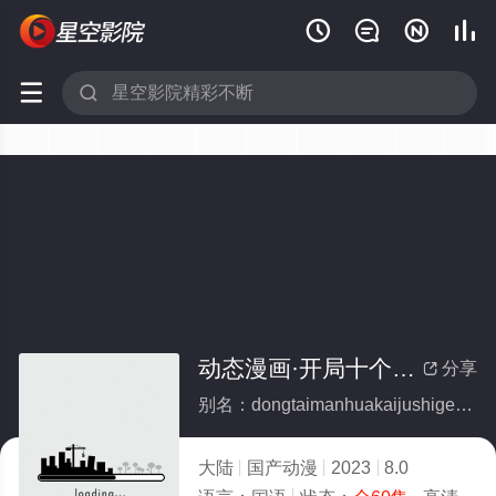






动态漫画·开局十个大帝都是我徒弟第二季(全集)
分享

别名：dongtaimanhuakaijushigedadidushiwotudidierji
大陆
国产动漫
2023
8.0