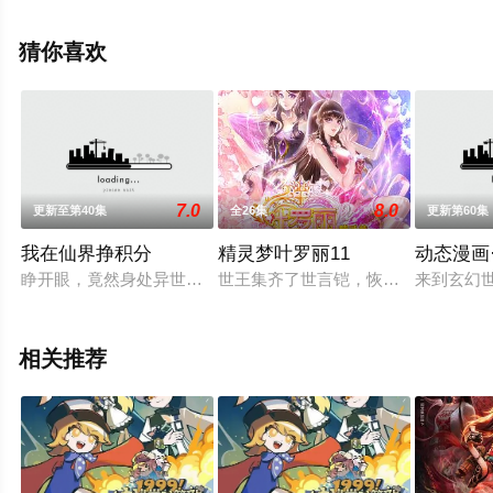
高清未删减完整版动漫全集就上星空电影网，更多相关信
息可移步至豆瓣动漫、电视猫或剧情网等平台了解。
猜你喜欢
7.0
8.0
更新至第40集
全26集
更新第60集
我在仙界挣积分
精灵梦叶罗丽11
动态漫画
睁开眼，竟然身处异世界，还被一个憨憨系统绑定，告诉他称霸世
世王集齐了世言铠，恢复了往昔的强大
来到玄幻
相关推荐