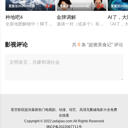
2.0
2.0
更新至20260807期
更新至第20260806期
更新至2026
种地吧4
金牌调解
AI了，
全新地图解锁中！脚下的土地变了，但十个勤天那份“想把地种好
邀请一对（或多个）有矛盾的当事人
《AI了，
影视评论
共
0
条 “超燃美食记” 评论
星空影院
提供最新热门电视剧、动漫、综艺、高清无删减电影大全免费
在线看
Copyright © 2022 jsdajiao.com All Rights Reserved
津ICP备2022067711号