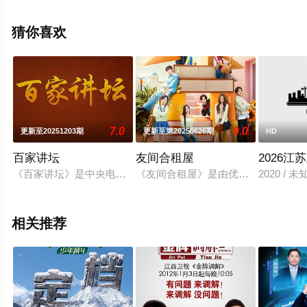
星空电影网，更多相关信息可移步至豆瓣综艺、电视猫或
剧情网等平台了解。
猜你喜欢
7.0
9.0
更新至20251203期
更新至第20250626期
HD
百家讲坛
友间合租屋
2026
《百家讲坛》是中央电视台科教频道（CCTV-10）2001年7
《友间合租屋》是由优酷视频推出的首
2020 /
相关推荐