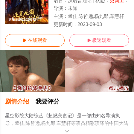
语言：
汉语普通话
状态：
更新至20220203期
导演：
未知
主演：
孟佳,陈哲远,杨九郎,车慧轩
更新至20220203期
更新时间：
2023-09-03
在线观看
极速观看


剧情介绍
我要评分
星空影院大陆综艺《超燃美食记》是一部由知名导演执
导，孟佳,陈哲远,杨九郎,车慧轩等演员精彩演绎的中国大陆
综艺，手机免费在线观看高清未删减完整版综艺节目就上
