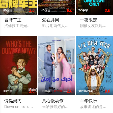
2.0
9.0
3.0
HD国语
HD国语
TC中字
冒牌车王
爱在井冈
一夜限定
汽修技工宏光，误将“绝版”零件遗落盲女薛薇薇家中，为了找回
影片用两代人跨越时空的爱情来演绎吉安
刚被女友狠甩的欧文
1.0
2.0
9.0
HD中字
HD中字
第260724期
傀儡契约
真心慢动作
半年快乐
Down-on-his-luck impressionist Sam Reinhold makes a pact with
当哈雅最好的朋友贾瓦德订婚时，她长期
故事讲述的是一群朋