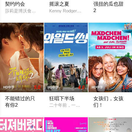
契约约会
摇滚之夏
强扭的瓜也甜
2
莎莉是博沃食品公司的食品分析师，如今陷入财务困境，她答应
Kenny Rodgers Royce honors his late mothe
The sequel, which c
5.0
4.0
1.0
HD中字
HD中字
HD中字
不能错过的只
狂唱下半场
女孩们，女孩
有你2
们！
二十年前，一桩丑闻拆散了千禧年初期当
风流不羁的房地产销冠江来（吴翊歌 饰），为利益化身“深情画家
Inken (Kya-Celina B