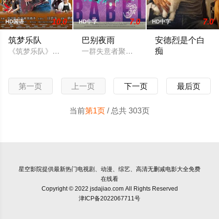
10.0
7.0
7.0
HD国语
HD中字
HD中字
筑梦乐队
巴别夜雨
安德烈是个白
痴
《筑梦乐队》讲述喜欢音乐的张大山从小跟70岁的奶奶生活，家
一群失意者聚集在巴别塔——一家传奇的潜水
安德烈是个聪明的
第一页
上一页
下一页
最后页
当前
第1页
/ 总共 303页
星空影院
提供最新热门电视剧、动漫、综艺、高清无删减电影大全免费
在线看
Copyright © 2022 jsdajiao.com All Rights Reserved
津ICP备2022067711号