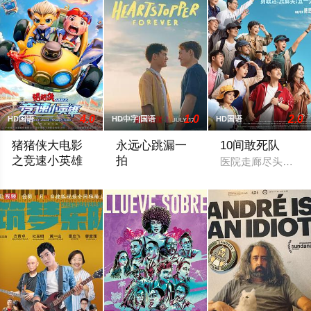
4.0
1.0
2.0
HD国语
HD中字|国语
HD国语
猪猪侠大电影
永远心跳漏一
10间敢死队
之竞速小英雄
拍
医院走廊尽头的1
在这场前所未有的时空竞速里，猪猪侠和星航这对“最佳损友”驾
尼克（基特·康纳 Kit Connor 饰）和查