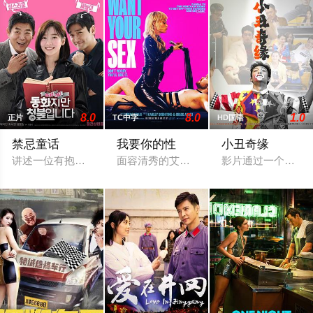
8.0
8.0
1.0
正片
TC中字
HD国语
禁忌童话
我要你的性
小丑奇缘
讲述一位有抱负的公务员兼儿童故事作家（朴智炫 饰演）故事，
面容清秀的艾略特（库珀·霍夫曼 Cooper H
影片通过一个小人