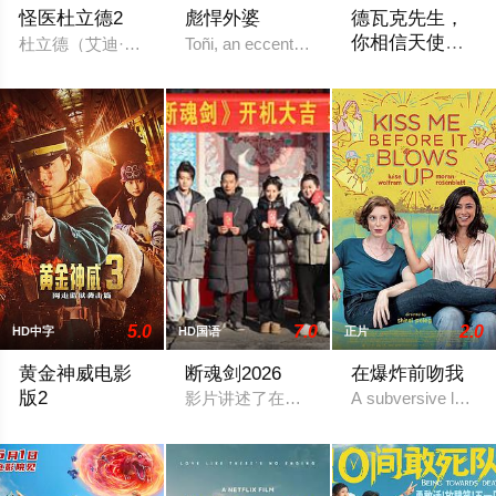
怪医杜立德2
彪悍外婆
德瓦克先生，
你相信天使
杜立德（艾迪·墨菲 Eddie Murphy 饰）因为拥有能够和动
Toñi, an eccentric grandmother, gets by be
吗？
乐观的大学生莉娜
5.0
7.0
2.0
HD中字
HD国语
正片
黄金神威电影
断魂剑2026
在爆炸前吻我
版2
影片讲述了在宋末动荡的江湖中，断魂剑
A subversive love s
2026 / 日本 / 山崎贤人,山田杏奈,真荣田乡敦,工藤阿须加,柳俊