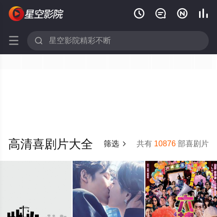






高清喜剧片大全
筛选
共有
10876
部喜剧片
