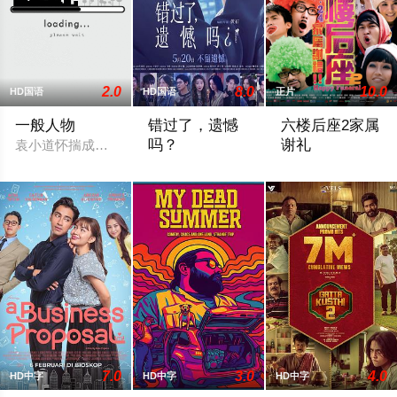
2.0
8.0
10.0
HD国语
HD国语
正片
一般人物
错过了，遗憾
六楼后座2家属
吗？
谢礼
袁小道怀揣成为网红的梦想创作短视频，并与周小乙等人组建了“
刚大学毕业的吴小北（庄达菲 饰）被初恋
2003年黃真真導演
7.0
3.0
4.0
HD中字
HD中字
HD中字