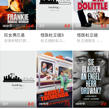
10.0
9.0
6.0
HD中字
正片
正片
狂女弗兰基
怪医杜立德3
怪医杜立德
在洛杉矶打拼的创作歌手弗兰基，常年被童年创伤纠缠，还要忍
杜立德的女儿玛雅杜立德（凯拉·帕特饰
杜立德医生（艾迪·
8.0
7.0
3.0
正片
HD中字
HD中字