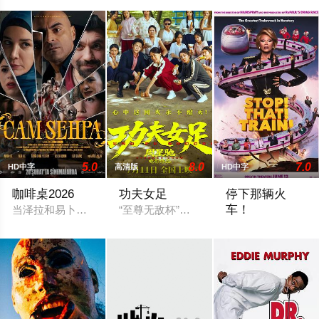
5.0
8.0
7.0
HD中字
高清版
HD中字
咖啡桌2026
功夫女足
停下那辆火
车！
当泽拉和易卜拉欣这对新手父母夫妇，为了一个咖啡桌而争吵时
“至尊无敌杯”开赛在即，一众顶尖球队即
苔丝和迪迪是一对